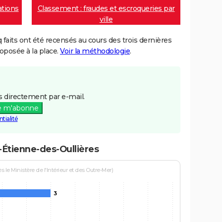
ations
Classement : fraudes et escroqueries par
ville
aits ont été recensés au cours des trois dernières
posée à la place.
Voir la méthodologie
.
 directement par e-mail.
e m'abonne
tialité
-Étienne-des-Oullières
le Ministère de l'Intérieur et des Outre-Mer)
3