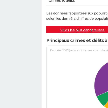
Crimes et délits
Les données rapportées aux populati
selon les dernièrs chiffres de populati
Villes les plus dangereuses
Principaux crimes et délits 
Données 2025 (source : Linternaute.com d'après 