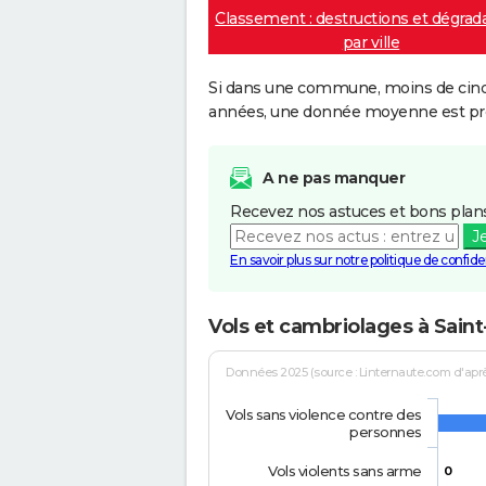
Classement : destructions et dégrad
par ville
Si dans une commune, moins de cinq f
années, une donnée moyenne est pro
A ne pas manquer
Recevez nos astuces et bons plans
J
En savoir plus sur notre politique de confiden
Vols et cambriolages à Saint
Données 2025 (source : Linternaute.com d'après 
Vols sans violence contre des
personnes
Vols violents sans arme
0