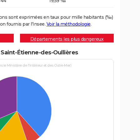
44
19,59 ‰
ons sont exprimées en taux pour mille habitants (‰)
on fournis par l'Insee.
Voir la méthodologie
.
Départements les plus dangereux
à Saint-Étienne-des-Oullières
le Ministère de l'Intérieur et des Outre-Mer)