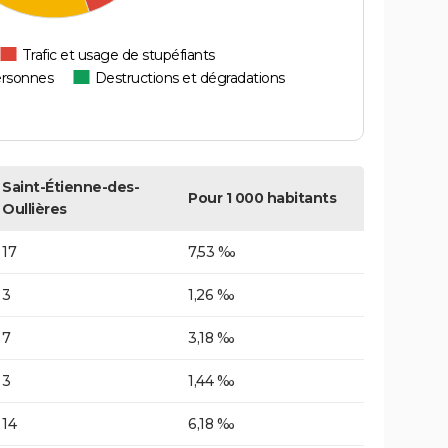
Trafic et usage de stupéfiants
ersonnes
Destructions et dégradations
Saint-Étienne-des-
Pour 1 000 habitants
Oullières
17
7,53 ‰
3
1,26 ‰
7
3,18 ‰
3
1,44 ‰
14
6,18 ‰