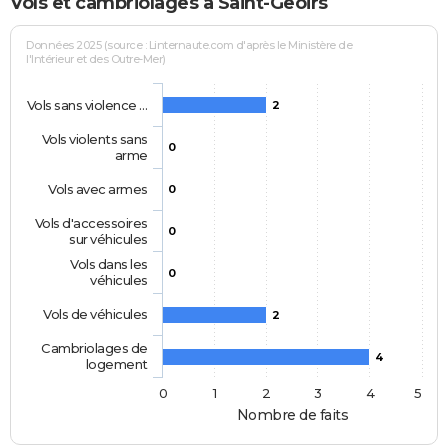
Vols et cambriolages à Saint-Geoirs
Données 2025 (source : Linternaute.com d'après le Ministère de
l'Intérieur et des Outre-Mer)
Vols sans violence …
2
Vols violents sans
0
arme
Vols avec armes
0
Vols d'accessoires
0
sur véhicules
Vols dans les
0
véhicules
Vols de véhicules
2
Cambriolages de
4
logement
0
1
2
3
4
5
Nombre de faits