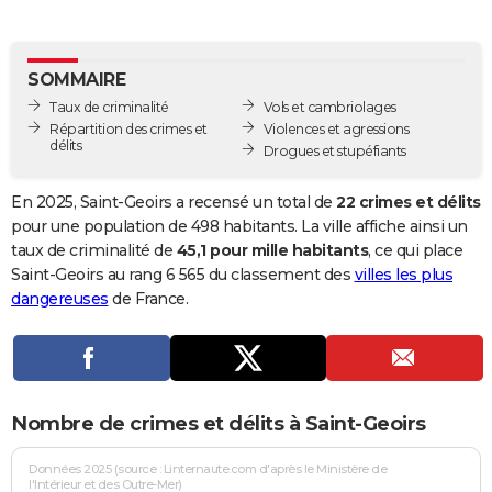
City break
Voyage de noces
Climat
Destinations
Voyage nature
Forum
+
PHOTO
GUIDES D'ACHAT
SOMMAIRE
Taux de criminalité
Vols et cambriolages
BONS PLANS
Répartition des crimes et
Violences et agressions
délits
Drogues et stupéfiants
CARTE DE VOEUX
Carte Bonne année
Carte Pâques
Carte de Noël
Carte Saint-Valentin
Carte d'anniversaire
En 2025, Saint-Geoirs a recensé un total de
22 crimes et délits
DICTIONNAIRE
pour une population de 498 habitants. La ville affiche ainsi un
Biographies
Expressions
Dictionnaire
Citations
Proverbes
taux de criminalité de
45,1 pour mille habitants
, ce qui place
PROGRAMME TV
Saint-Geoirs au rang 6 565 du classement des
villes les plus
COPAINS D'AVANT
dangereuses
de France.
Se connecter
Collèges
Universités
Service militaire
S'inscrire
Lycées
Primaires
Entreprises
Avis de recherche
AVIS DE DÉCÈS
FORUM
Nombre de crimes et délits à Saint-Geoirs
Lifestyle
Sport
Television
Cinema
Bricolage
Culture
Auto
Voyage
Données 2025 (source : Linternaute.com d'après le Ministère de
l'Intérieur et des Outre-Mer)