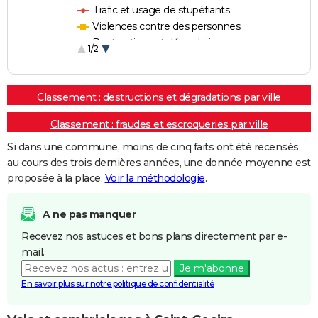
Trafic et usage de stupéfiants
Violences contre des personnes
Destructions et dégradations
1/2
Escroqueries et fraudes
Classement : destructions et dégradations par ville
Classement : fraudes et escroqueries par ville
Si dans une commune, moins de cinq faits ont été recensés
au cours des trois dernières années, une donnée moyenne est
proposée à la place.
Voir la méthodologie
.
A ne pas manquer
Recevez nos astuces et bons plans directement par e-
mail.
Je m'abonne
En savoir plus sur notre politique de confidentialité