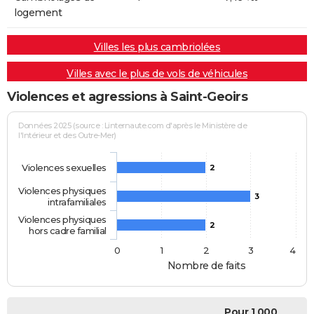
logement
Villes les plus cambriolées
Villes avec le plus de vols de véhicules
Violences et agressions à Saint-Geoirs
Données 2025 (source : Linternaute.com d'après le Ministère de
l'Intérieur et des Outre-Mer)
Violences sexuelles
2
Violences physiques
3
intrafamiliales
Violences physiques
2
hors cadre familial
0
1
2
3
4
Nombre de faits
Pour 1 000