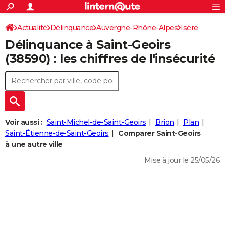
ACTUALITÉS
Connexion
S'inscrire
Actualité
Délinquance
Auvergne-Rhône-Alpes
Rechercher
Isère
Société
Education
Villes
Politique
Faits Divers
Monde
+
SPORT
Délinquance à
Saint-Geoirs
Saint-Geoirs
Football
Cyclisme
Forum
Coupe du monde 2026
Tennis
Rugby
CULTURE
(38590) : les chiffres de l'insécurité
TNT
Cinéma
Musique
Programme TV
Streaming
Sorties cinéma
+
FINANCE
Impôts
Immobilier
Banque
Crédit
Retraite
Epargne
Risques naturels par ville
Assurance
AUTO
Réserver un essai
Berlines
Forum auto
Essais
Citadines
SUV
+
HIGH-TECH
Voir aussi :
Saint-Michel-de-Saint-Geoirs
Brion
Plan
Meilleur smartphone
Ordinateurs
Guide high-tech
Mobiles
Internet
Jeux vidéo
+
Saint-Étienne-de-Saint-Geoirs
Comparer Saint-Geoirs
BRICOLAGE
à une autre ville
Aménagement intérieur
Cuisine
Jardinage
+
Forum
Extérieur
Salle de bains
Rangement
WEEK-END
Mise à jour le 25/05/26
Escapades
Expositions
Week-end nature
Guides de France
Patrimoine
Musées
+
LIFESTYLE
Bien-être
Mode
+
Art de vivre
Loisirs
Modes de vie
SANTE
Guide de la santé
Médicaments
+
Alimentation
Maladies
Sommeil
VOYAGE