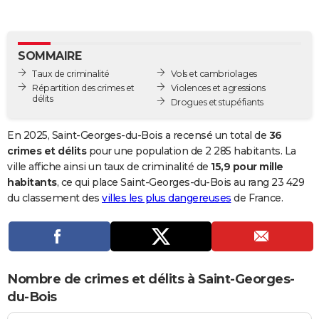
City break
Voyage de noces
Climat
Destinations
Voyage nature
Forum
+
PHOTO
GUIDES D'ACHAT
SOMMAIRE
Taux de criminalité
Vols et cambriolages
BONS PLANS
Répartition des crimes et
Violences et agressions
délits
Drogues et stupéfiants
CARTE DE VOEUX
Carte Bonne année
Carte Pâques
Carte de Noël
Carte Saint-Valentin
Carte d'anniversaire
DICTIONNAIRE
En 2025, Saint-Georges-du-Bois a recensé un total de
36
crimes et délits
pour une population de 2 285 habitants. La
Biographies
Expressions
Dictionnaire
Citations
Proverbes
PROGRAMME TV
ville affiche ainsi un taux de criminalité de
15,9 pour mille
habitants
, ce qui place Saint-Georges-du-Bois au rang 23 429
COPAINS D'AVANT
du classement des
villes les plus dangereuses
de France.
Se connecter
Collèges
Universités
Service militaire
S'inscrire
Lycées
Primaires
Entreprises
Avis de recherche
AVIS DE DÉCÈS
FORUM
Lifestyle
Sport
Television
Cinema
Bricolage
Culture
Auto
Voyage
Nombre de crimes et délits à Saint-Georges-
du-Bois