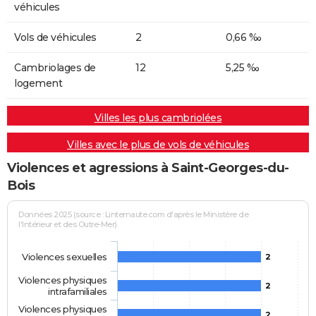
véhicules
Vols de véhicules
2
0,66 ‰
Cambriolages de
12
5,25 ‰
logement
Villes les plus cambriolées
Villes avec le plus de vols de véhicules
Violences et agressions à Saint-Georges-du-
Bois
Données 2025 (source : Linternaute.com d'après le Ministère de
l'Intérieur et des Outre-Mer)
Violences sexuelles
2
Violences physiques
2
intrafamiliales
Violences physiques
2