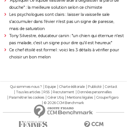
"Appliquer ce liquide vaisselle aide à dégraisser la paroi de
douche" : la meilleure solution selon ce chimiste
Les psychologues sont clairs : laisser la vaisselle sale
s'accumuler dans l'évier n'est pas un signe de paresse,
mais de saturation
Tony Silvestre, éducateur canin : "un chien qui éternue n'est
pas malade, c'est un signe pour dire qu'il est heureux"
Ce chef étoilé est formel : voici les 3 détails à vérifier pour
choisir un bon melon
Qui sommes-nous ?
Equipe
Charte éditoriale
Publicité
Contact
Tous les articles
RSS
Recrutement
Données personnelles
Paramétrer les cookies
Gérer Utiq
Mentions légales
Groupe Figaro
© 2026 CCM Benchmark