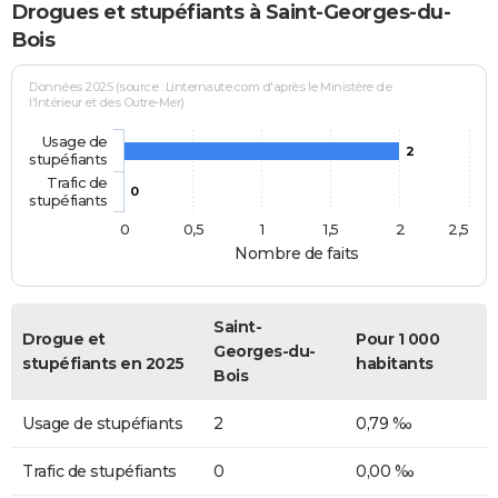
Drogues et stupéfiants à Saint-Georges-du-
Bois
Données 2025 (source : Linternaute.com d'après le Ministère de
l'Intérieur et des Outre-Mer)
Usage de
2
stupéfiants
Trafic de
0
stupéfiants
0
0,5
1
1,5
2
2,5
Nombre de faits
Saint-
Drogue et
Pour 1 000
Georges-du-
stupéfiants en 2025
habitants
Bois
Usage de stupéfiants
2
0,79 ‰
Trafic de stupéfiants
0
0,00 ‰