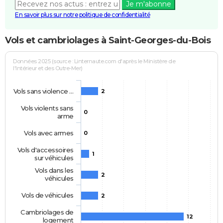
Je m'abonne
En savoir plus sur notre politique de confidentialité
Vols et cambriolages à Saint-Georges-du-Bois
Données 2025 (source : Linternaute.com d'après le Ministère de
l'Intérieur et des Outre-Mer)
Vols sans violence …
2
Vols violents sans
0
arme
Vols avec armes
0
Vols d'accessoires
1
sur véhicules
Vols dans les
2
véhicules
Vols de véhicules
2
Cambriolages de
12
logement