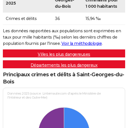
Georges-
criminalité pour
2025
du-Bois
1 000 habitants
Crimes et délits
36
15,94 ‰
Les données rapportées aux populations sont exprimées en
taux pour mille habitants (‰) selon les dernièrs chiffres de
population fournis par l'Insee.
Voir la méthodologie
.
Villes les plus dangereuses
Départements les plus dangereux
Principaux crimes et délits à Saint-Georges-du-
Bois
Données 2025 (source : Linternaute.com d'après le Ministère de
l'Intérieur et des Outre-Mer)