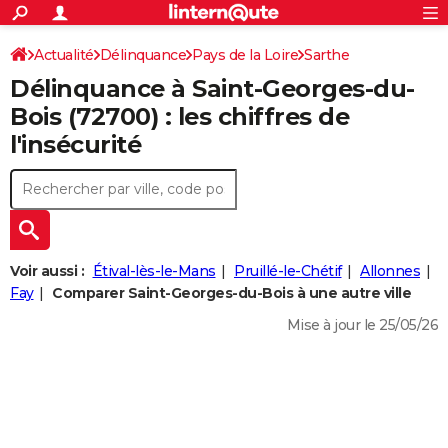
ACTUALITÉS
Connexion
S'inscrire
Actualité
Délinquance
Pays de la Loire
Sarthe
Rechercher
Société
Education
Villes
Politique
Faits Divers
Monde
+
SPORT
Délinquance à
Saint-Georges-du-
Saint-Georges-du-Bois
Football
Cyclisme
Forum
Coupe du monde 2026
Tennis
Rugby
CULTURE
Bois
(72700) : les chiffres de
l'insécurité
TNT
Cinéma
Musique
Programme TV
Streaming
Sorties cinéma
+
FINANCE
Impôts
Immobilier
Banque
Crédit
Retraite
Epargne
Risques naturels par ville
Assurance
AUTO
Réserver un essai
Berlines
Forum auto
Essais
Citadines
SUV
+
HIGH-TECH
Meilleur smartphone
Ordinateurs
Guide high-tech
Mobiles
Internet
Jeux vidéo
+
BRICOLAGE
Voir aussi :
Étival-lès-le-Mans
Pruillé-le-Chétif
Allonnes
Fay
Comparer Saint-Georges-du-Bois à une autre ville
Aménagement intérieur
Cuisine
Jardinage
+
Forum
Extérieur
Salle de bains
Rangement
WEEK-END
Mise à jour le 25/05/26
Escapades
Expositions
Week-end nature
Guides de France
Patrimoine
Musées
+
LIFESTYLE
Bien-être
Mode
+
Art de vivre
Loisirs
Modes de vie
SANTE
Guide de la santé
Médicaments
+
Alimentation
Maladies
Sommeil
VOYAGE