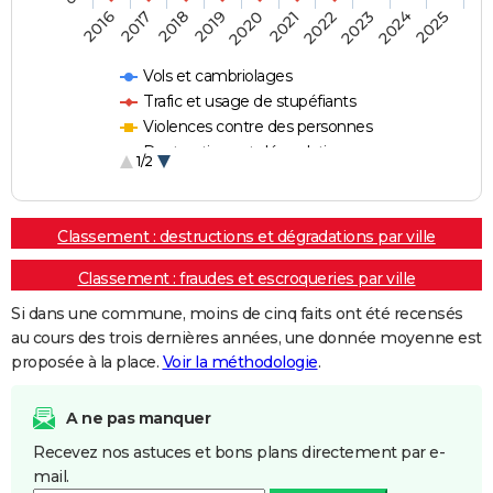
2018
2023
2017
2022
2016
2021
2020
2025
2019
2024
Vols et cambriolages
Trafic et usage de stupéfiants
Violences contre des personnes
Destructions et dégradations
1/2
Escroqueries et fraudes
Classement : destructions et dégradations par ville
Classement : fraudes et escroqueries par ville
Si dans une commune, moins de cinq faits ont été recensés
au cours des trois dernières années, une donnée moyenne est
proposée à la place.
Voir la méthodologie
.
A ne pas manquer
Recevez nos astuces et bons plans directement par e-
mail.