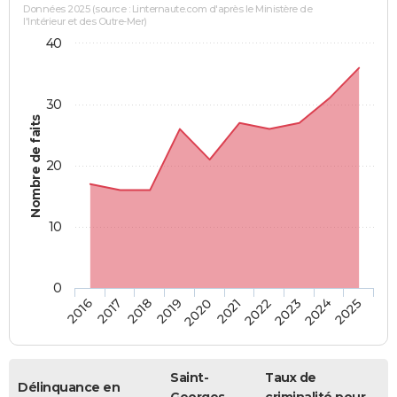
Données 2025 (source : Linternaute.com d'après le Ministère de
l'Intérieur et des Outre-Mer)
40
30
Nombre de faits
20
10
0
2018
2023
2017
2022
2016
2021
2020
2025
2019
2024
Saint-
Taux de
Délinquance en