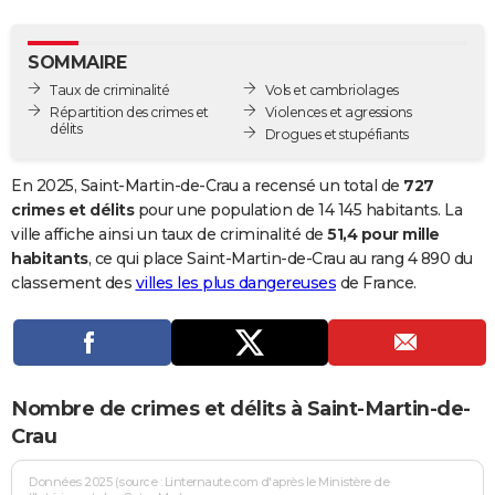
City break
Voyage de noces
Climat
Destinations
Voyage nature
Forum
+
PHOTO
SOMMAIRE
GUIDES D'ACHAT
Taux de criminalité
Vols et cambriolages
Répartition des crimes et
Violences et agressions
BONS PLANS
délits
Drogues et stupéfiants
CARTE DE VOEUX
En 2025, Saint-Martin-de-Crau a recensé un total de
727
Carte Bonne année
Carte Pâques
Carte de Noël
Carte Saint-Valentin
Carte d'anniversaire
DICTIONNAIRE
crimes et délits
pour une population de 14 145 habitants. La
ville affiche ainsi un taux de criminalité de
51,4 pour mille
Biographies
Expressions
Dictionnaire
Citations
Proverbes
PROGRAMME TV
habitants
, ce qui place Saint-Martin-de-Crau au rang 4 890 du
classement des
villes les plus dangereuses
de France.
COPAINS D'AVANT
Se connecter
Collèges
Universités
Service militaire
S'inscrire
Lycées
Primaires
Entreprises
Avis de recherche
AVIS DE DÉCÈS
FORUM
Nombre de crimes et délits à Saint-Martin-de-
Lifestyle
Sport
Television
Cinema
Bricolage
Culture
Auto
Voyage
Crau
Données 2025 (source : Linternaute.com d'après le Ministère de