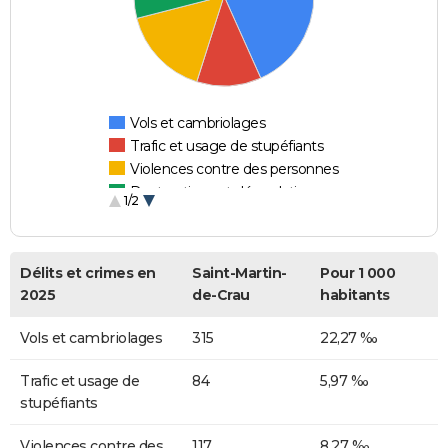
Vols et cambriolages
Trafic et usage de stupéfiants
Violences contre des personnes
Destructions et dégradations
1/2
Escroqueries et fraudes
Délits et crimes en
Saint-Martin-
Pour 1 000
2025
de-Crau
habitants
Vols et cambriolages
315
22,27 ‰
Trafic et usage de
84
5,97 ‰
stupéfiants
Violences contre des
117
8,27 ‰