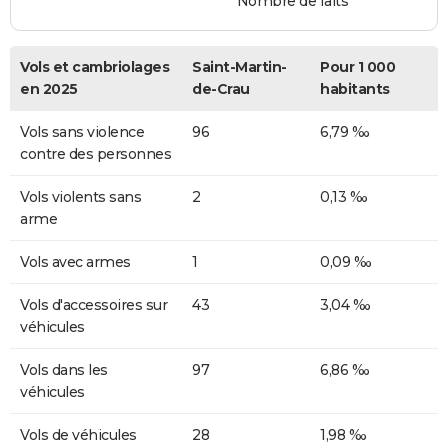
Nombre de faits
Vols et cambriolages
Saint-Martin-
Pour 1 000
en 2025
de-Crau
habitants
Vols sans violence
96
6,79 ‰
contre des personnes
Vols violents sans
2
0,13 ‰
arme
Vols avec armes
1
0,09 ‰
Vols d'accessoires sur
43
3,04 ‰
véhicules
Vols dans les
97
6,86 ‰
véhicules
Vols de véhicules
28
1,98 ‰