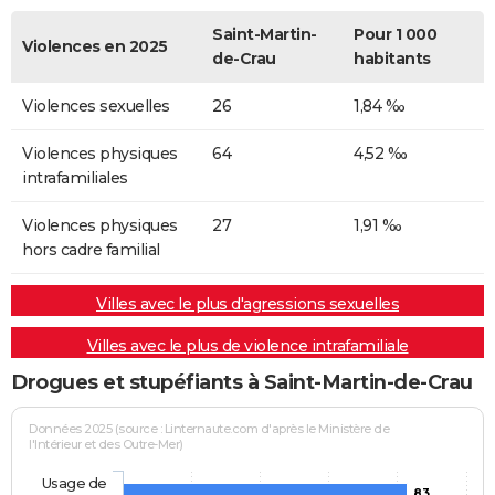
Saint-Martin-
Pour 1 000
Violences en 2025
de-Crau
habitants
Violences sexuelles
26
1,84 ‰
Violences physiques
64
4,52 ‰
intrafamiliales
Violences physiques
27
1,91 ‰
hors cadre familial
Villes avec le plus d'agressions sexuelles
Villes avec le plus de violence intrafamiliale
Drogues et stupéfiants à Saint-Martin-de-Crau
Données 2025 (source : Linternaute.com d'après le Ministère de
l'Intérieur et des Outre-Mer)
Usage de
83