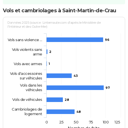
Vols et cambriolages à Saint-Martin-de-Crau
Données 2025 (source : Linternaute.com d'après le Ministère de
l'Intérieur et des Outre-Mer)
Vols sans violence …
96
Vols violents sans
2
arme
Vols avec armes
1
Vols d'accessoires
43
sur véhicules
Vols dans les
97
véhicules
Vols de véhicules
28
Cambriolages de
48
logement
0
25
50
75
100
125