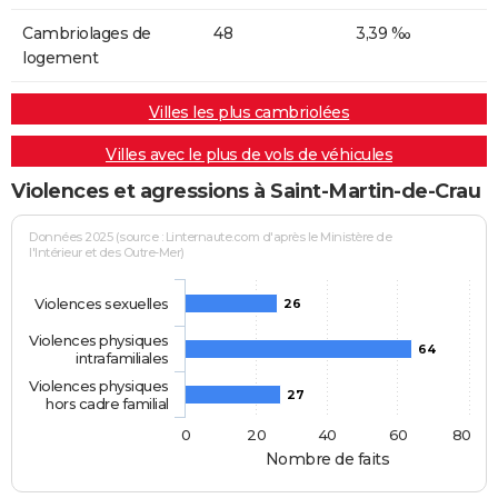
Cambriolages de
48
3,39 ‰
logement
Villes les plus cambriolées
Villes avec le plus de vols de véhicules
Violences et agressions à Saint-Martin-de-Crau
Données 2025 (source : Linternaute.com d'après le Ministère de
l'Intérieur et des Outre-Mer)
Violences sexuelles
26
Violences physiques
64
intrafamiliales
Violences physiques
27
hors cadre familial
0
20
40
60
80
Nombre de faits