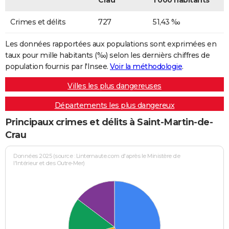
Crau
1 000 habitants
Crimes et délits
727
51,43 ‰
Les données rapportées aux populations sont exprimées en
taux pour mille habitants (‰) selon les dernièrs chiffres de
population fournis par l'Insee.
Voir la méthodologie
.
Villes les plus dangereuses
Départements les plus dangereux
Principaux crimes et délits à Saint-Martin-de-
Crau
Données 2025 (source : Linternaute.com d'après le Ministère de
l'Intérieur et des Outre-Mer)