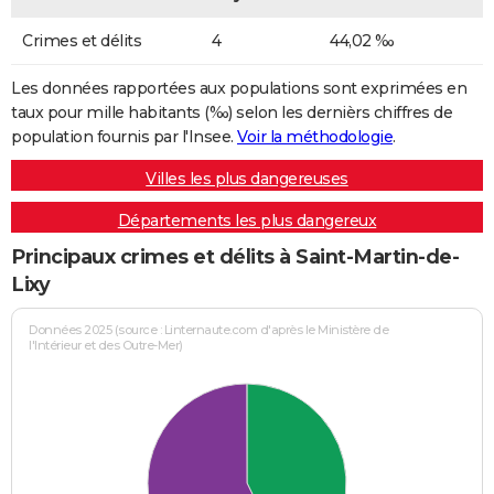
Crimes et délits
4
44,02 ‰
Les données rapportées aux populations sont exprimées en
taux pour mille habitants (‰) selon les dernièrs chiffres de
population fournis par l'Insee.
Voir la méthodologie
.
Villes les plus dangereuses
Départements les plus dangereux
Principaux crimes et délits à Saint-Martin-de-
Lixy
Données 2025 (source : Linternaute.com d'après le Ministère de
l'Intérieur et des Outre-Mer)