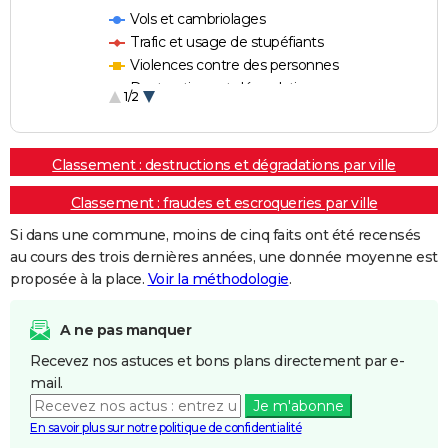
Vols et cambriolages
Trafic et usage de stupéfiants
Violences contre des personnes
Destructions et dégradations
1/2
Escroqueries et fraudes
Classement : destructions et dégradations par ville
Classement : fraudes et escroqueries par ville
Si dans une commune, moins de cinq faits ont été recensés
au cours des trois dernières années, une donnée moyenne est
proposée à la place.
Voir la méthodologie
.
A ne pas manquer
Recevez nos astuces et bons plans directement par e-
mail.
Je m'abonne
En savoir plus sur notre politique de confidentialité