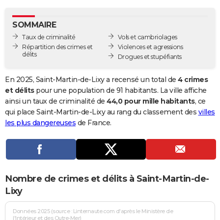
City break
Voyage de noces
Climat
Destinations
Voyage nature
Forum
+
PHOTO
SOMMAIRE
GUIDES D'ACHAT
Taux de criminalité
Vols et cambriolages
Répartition des crimes et
Violences et agressions
BONS PLANS
délits
Drogues et stupéfiants
CARTE DE VOEUX
En 2025, Saint-Martin-de-Lixy a recensé un total de
4 crimes
Carte Bonne année
Carte Pâques
Carte de Noël
Carte Saint-Valentin
Carte d'anniversaire
et délits
pour une population de 91 habitants. La ville affiche
DICTIONNAIRE
ainsi un taux de criminalité de
44,0 pour mille habitants
, ce
Biographies
Expressions
Dictionnaire
Citations
Proverbes
qui place Saint-Martin-de-Lixy au rang du classement des
villes
PROGRAMME TV
les plus dangereuses
de France.
COPAINS D'AVANT
Se connecter
Collèges
Universités
Service militaire
S'inscrire
Lycées
Primaires
Entreprises
Avis de recherche
AVIS DE DÉCÈS
FORUM
Nombre de crimes et délits à Saint-Martin-de-
Lifestyle
Sport
Television
Cinema
Bricolage
Culture
Auto
Voyage
Lixy
Données 2025 (source : Linternaute.com d'après le Ministère de
l'Intérieur et des Outre-Mer)