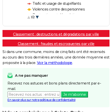
Trafic et usage de stupéfiants
Violences contre des personnes
Destructions et dégradations
1/2
Escroqueries et fraudes
Classement : destructions et dégradations par ville
Classement : fraudes et escroqueries par ville
Si dans une commune, moins de cinq faits ont été recensés
au cours des trois dernières années, une donnée moyenne est
proposée à la place.
Voir la méthodologie
.
A ne pas manquer
Recevez nos astuces et bons plans directement par e-
mail.
Je m'abonne
En savoir plus sur notre politique de confidentialité