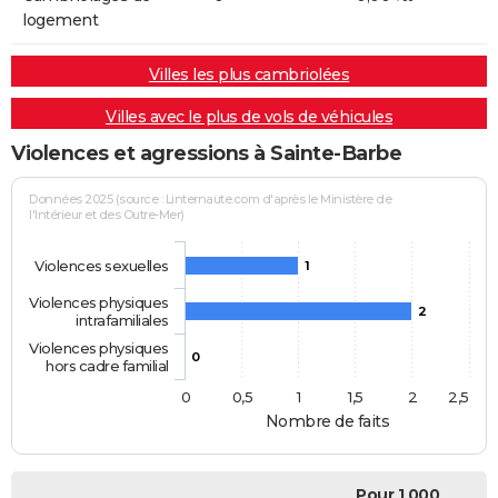
logement
Villes les plus cambriolées
Villes avec le plus de vols de véhicules
Violences et agressions à Sainte-Barbe
Données 2025 (source : Linternaute.com d'après le Ministère de
l'Intérieur et des Outre-Mer)
Violences sexuelles
1
Violences physiques
2
intrafamiliales
Violences physiques
0
hors cadre familial
0
0,5
1
1,5
2
2,5
Nombre de faits
Pour 1 000