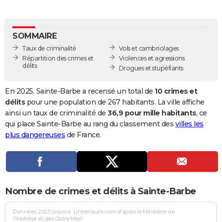
City break
Voyage de noces
Climat
Destinations
Voyage nature
Forum
+
PHOTO
GUIDES D'ACHAT
SOMMAIRE
Taux de criminalité
Vols et cambriolages
BONS PLANS
Répartition des crimes et
Violences et agressions
délits
Drogues et stupéfiants
CARTE DE VOEUX
Carte Bonne année
Carte Pâques
Carte de Noël
Carte Saint-Valentin
Carte d'anniversaire
En 2025, Sainte-Barbe a recensé un total de
10 crimes et
DICTIONNAIRE
délits
pour une population de 267 habitants. La ville affiche
Biographies
Expressions
Dictionnaire
Citations
Proverbes
ainsi un taux de criminalité de
36,9 pour mille habitants
, ce
PROGRAMME TV
qui place Sainte-Barbe au rang du classement des
villes les
COPAINS D'AVANT
plus dangereuses
de France.
Se connecter
Collèges
Universités
Service militaire
S'inscrire
Lycées
Primaires
Entreprises
Avis de recherche
AVIS DE DÉCÈS
FORUM
Nombre de crimes et délits à Sainte-Barbe
Lifestyle
Sport
Television
Cinema
Bricolage
Culture
Auto
Voyage
Données 2025 (source : Linternaute.com d'après le Ministère de
l'Intérieur et des Outre-Mer)