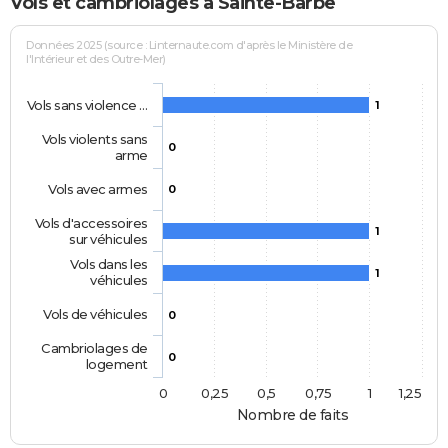
Vols et cambriolages à Sainte-Barbe
Données 2025 (source : Linternaute.com d'après le Ministère de
l'Intérieur et des Outre-Mer)
Vols sans violence …
1
Vols violents sans
0
arme
Vols avec armes
0
Vols d'accessoires
1
sur véhicules
Vols dans les
1
véhicules
Vols de véhicules
0
Cambriolages de
0
logement
0
0,25
0,5
0,75
1
1,25
Nombre de faits