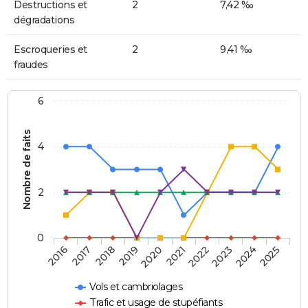
Destructions et
2
7,42 ‰
dégradations
Escroqueries et
2
9,41 ‰
fraudes
6
Nombre de faits
4
2
0
2018
2023
2019
2024
2020
2025
2016
2021
2017
2022
Vols et cambriolages
Trafic et usage de stupéfiants