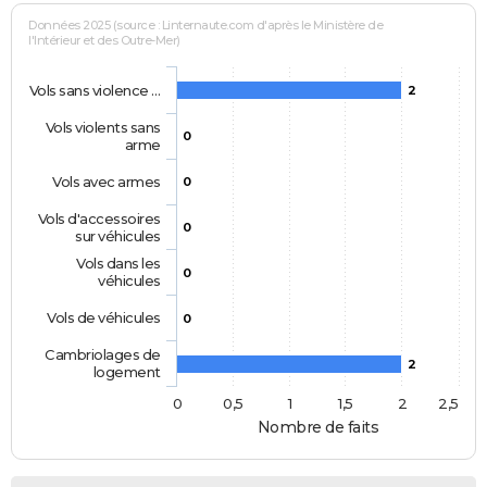
Données 2025 (source : Linternaute.com d'après le Ministère de
l'Intérieur et des Outre-Mer)
Vols sans violence …
2
Vols violents sans
0
arme
Vols avec armes
0
Vols d'accessoires
0
sur véhicules
Vols dans les
0
véhicules
Vols de véhicules
0
Cambriolages de
2
logement
0
0,5
1
1,5
2
2,5
Nombre de faits