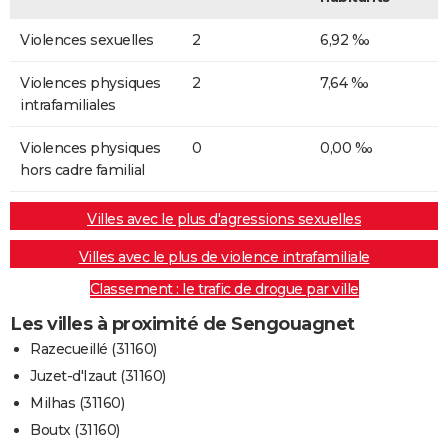
Violences sexuelles
2
6,92 ‰
Violences physiques
2
7,64 ‰
intrafamiliales
Violences physiques
0
0,00 ‰
hors cadre familial
Villes avec le plus d'agressions sexuelles
Villes avec le plus de violence intrafamiliale
Classement : le trafic de drogue par ville
Les villes à proximité de Sengouagnet
Razecueillé (31160)
Juzet-d'Izaut (31160)
Milhas (31160)
Boutx (31160)