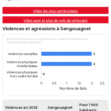
Villes les plus cambriolées
Villes avec le plus de vols de véhicules
Violences et agressions à Sengouagnet
Données 2025 (source : Linternaute.com d'après le Ministère de
l'Intérieur et des Outre-Mer)
Violences sexuelles
2
Violences physiques
2
intrafamiliales
Violences physiques
0
hors cadre familial
0
0,5
1
1,5
2
2,5
Nombre de faits
Pour 1 000
Violences en 2025
Sengouagnet
habitants