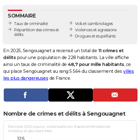
City break
Voyage de noces
Climat
Destinations
Voyage nature
Forum
+
PHOTO
SOMMAIRE
GUIDES D'ACHAT
Taux de criminalité
Vols et cambriolages
Répartition des crimes et
Violences et agressions
BONS PLANS
délits
Drogues et stupéfiants
CARTE DE VOEUX
En 2025, Sengouagnet a recensé un total de
11 crimes et
Carte Bonne année
Carte Pâques
Carte de Noël
Carte Saint-Valentin
Carte d'anniversaire
délits
pour une population de 228 habitants. La ville affiche
DICTIONNAIRE
ainsi un taux de criminalité de
48,7 pour mille habitants
, ce
Biographies
Expressions
Dictionnaire
Citations
Proverbes
qui place Sengouagnet au rang 5 564 du classement des
villes
PROGRAMME TV
les plus dangereuses
de France.
COPAINS D'AVANT
Se connecter
Collèges
Universités
Service militaire
S'inscrire
Lycées
Primaires
Entreprises
Avis de recherche
AVIS DE DÉCÈS
FORUM
Nombre de crimes et délits à Sengouagnet
Lifestyle
Sport
Television
Cinema
Bricolage
Culture
Auto
Voyage
Données 2025 (source : Linternaute.com d'après le Ministère de
l'Intérieur et des Outre-Mer)
12,5