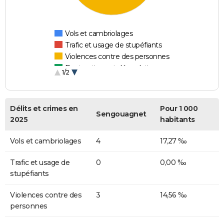
Vols et cambriolages
Trafic et usage de stupéfiants
Violences contre des personnes
Destructions et dégradations
1/2
Escroqueries et fraudes
Délits et crimes en
Pour 1 000
Sengouagnet
2025
habitants
Vols et cambriolages
4
17,27 ‰
Trafic et usage de
0
0,00 ‰
stupéfiants
Violences contre des
3
14,56 ‰
personnes