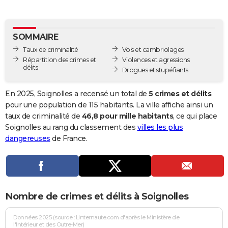
City break
Voyage de noces
Climat
Destinations
Voyage nature
Forum
+
PHOTO
GUIDES D'ACHAT
SOMMAIRE
Taux de criminalité
Vols et cambriolages
BONS PLANS
Répartition des crimes et
Violences et agressions
délits
Drogues et stupéfiants
CARTE DE VOEUX
Carte Bonne année
Carte Pâques
Carte de Noël
Carte Saint-Valentin
Carte d'anniversaire
En 2025, Soignolles a recensé un total de
5 crimes et délits
DICTIONNAIRE
pour une population de 115 habitants. La ville affiche ainsi un
Biographies
Expressions
Dictionnaire
Citations
Proverbes
taux de criminalité de
46,8 pour mille habitants
, ce qui place
PROGRAMME TV
Soignolles au rang du classement des
villes les plus
COPAINS D'AVANT
dangereuses
de France.
Se connecter
Collèges
Universités
Service militaire
S'inscrire
Lycées
Primaires
Entreprises
Avis de recherche
AVIS DE DÉCÈS
FORUM
Nombre de crimes et délits à Soignolles
Lifestyle
Sport
Television
Cinema
Bricolage
Culture
Auto
Voyage
Données 2025 (source : Linternaute.com d'après le Ministère de
l'Intérieur et des Outre-Mer)