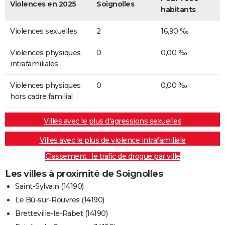
Violences en 2025
Soignolles
habitants
Violences sexuelles
2
16,90 ‰
Violences physiques
0
0,00 ‰
intrafamiliales
Violences physiques
0
0,00 ‰
hors cadre familial
Villes avec le plus d'agressions sexuelles
Villes avec le plus de violence intrafamiliale
Classement : le trafic de drogue par ville
Les villes à proximité de Soignolles
Saint-Sylvain (14190)
Le Bû-sur-Rouvres (14190)
Bretteville-le-Rabet (14190)