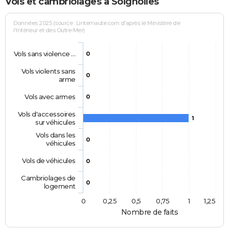
Vols et cambriolages à Soignolles
Données 2025 (source : Linternaute.com d'après le Ministère de
l'Intérieur et des Outre-Mer)
Vols sans violence …
0
Vols violents sans
0
arme
Vols avec armes
0
Vols d'accessoires
1
sur véhicules
Vols dans les
0
véhicules
Vols de véhicules
0
Cambriolages de
0
logement
0
0,25
0,5
0,75
1
1,25
Nombre de faits