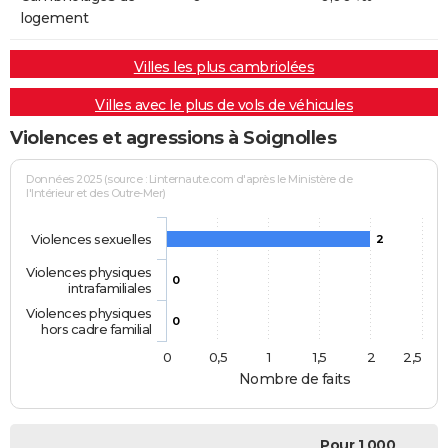
logement
Villes les plus cambriolées
Villes avec le plus de vols de véhicules
Violences et agressions à Soignolles
Données 2025 (source : Linternaute.com d'après le Ministère de
l'Intérieur et des Outre-Mer)
Violences sexuelles
2
Violences physiques
0
intrafamiliales
Violences physiques
0
hors cadre familial
0
0,5
1
1,5
2
2,5
Nombre de faits
Pour 1 000