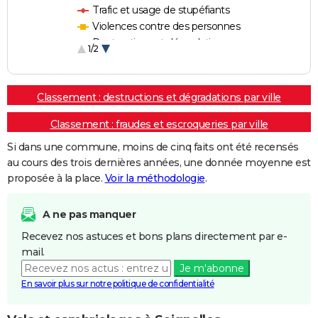
Trafic et usage de stupéfiants
Violences contre des personnes
Destructions et dégradations
1/2
Escroqueries et fraudes
Classement : destructions et dégradations par ville
Classement : fraudes et escroqueries par ville
Si dans une commune, moins de cinq faits ont été recensés
au cours des trois dernières années, une donnée moyenne est
proposée à la place.
Voir la méthodologie
.
A ne pas manquer
Recevez nos astuces et bons plans directement par e-
mail.
Je m'abonne
En savoir plus sur notre politique de confidentialité