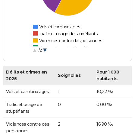
Vols et cambriolages
Trafic et usage de stupéfiants
Violences contre des personnes
Destructions et dégradations
1/2
Escroqueries et fraudes
Délits et crimes en
Pour 1 000
Soignolles
2025
habitants
Vols et cambriolages
1
10,22 ‰
Trafic et usage de
0
0,00 ‰
stupéfiants
Violences contre des
2
16,90 ‰
personnes