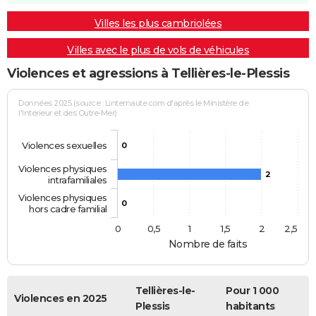
Villes les plus cambriolées
Villes avec le plus de vols de véhicules
Violences et agressions à Tellières-le-Plessis
Données 2025 (source : Linternaute.com d'après le Ministère de
l'Intérieur et des Outre-Mer)
Violences sexuelles
0
Violences physiques
2
intrafamiliales
Violences physiques
0
hors cadre familial
0
0,5
1
1,5
2
2,5
Nombre de faits
Tellières-le-
Pour 1 000
Violences en 2025
Plessis
habitants