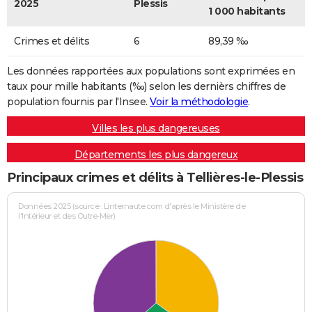
2025
Plessis
1 000 habitants
Crimes et délits
6
89,39 ‰
Les données rapportées aux populations sont exprimées en
taux pour mille habitants (‰) selon les dernièrs chiffres de
population fournis par l'Insee.
Voir la méthodologie
.
Villes les plus dangereuses
Départements les plus dangereux
Principaux crimes et délits à Tellières-le-Plessis
Données 2025 (source : Linternaute.com d'après le Ministère de
l'Intérieur et des Outre-Mer)