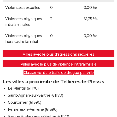
Violences sexuelles
0
0,00 ‰
Violences physiques
2
31,25 ‰
intrafamiliales
Violences physiques
0
0,00 ‰
hors cadre familial
Villes avec le plus d'agressions sexuelles
Villes avec le plus de violence intrafamiliale
Classement : le trafic de drogue par ville
Les villes à proximité de Tellières-le-Plessis
Le Plantis (61170)
Saint-Agnan-sur-Sarthe (61170)
Courtomer (61390)
Ferrières-la-Verrerie (61390)
Sainte-Scolasse-sur-Sarthe (61170)