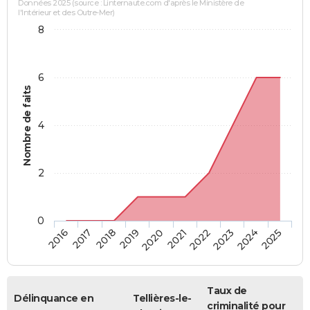
Données 2025 (source : Linternaute.com d'après le Ministère de
l'Intérieur et des Outre-Mer)
8
6
Nombre de faits
4
2
0
2018
2023
2019
2024
2020
2025
2016
2021
2017
2022
Taux de
Délinquance en
Tellières-le-
criminalité pour