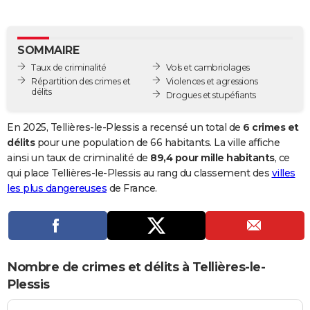
City break
Voyage de noces
Climat
Destinations
Voyage nature
Forum
+
PHOTO
GUIDES D'ACHAT
SOMMAIRE
Taux de criminalité
Vols et cambriolages
BONS PLANS
Répartition des crimes et
Violences et agressions
délits
Drogues et stupéfiants
CARTE DE VOEUX
Carte Bonne année
Carte Pâques
Carte de Noël
Carte Saint-Valentin
Carte d'anniversaire
En 2025, Tellières-le-Plessis a recensé un total de
6 crimes et
DICTIONNAIRE
délits
pour une population de 66 habitants. La ville affiche
Biographies
Expressions
Dictionnaire
Citations
Proverbes
ainsi un taux de criminalité de
89,4 pour mille habitants
, ce
PROGRAMME TV
qui place Tellières-le-Plessis au rang du classement des
villes
COPAINS D'AVANT
les plus dangereuses
de France.
Se connecter
Collèges
Universités
Service militaire
S'inscrire
Lycées
Primaires
Entreprises
Avis de recherche
AVIS DE DÉCÈS
FORUM
Nombre de crimes et délits à Tellières-le-
Lifestyle
Sport
Television
Cinema
Bricolage
Culture
Auto
Voyage
Plessis