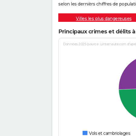
selon les dernièrs chiffres de populati
Villes les plus dangereuses
Principaux crimes et délits 
Données 2025 (source : Linternaute.com d'après 
Vols et cambriolages