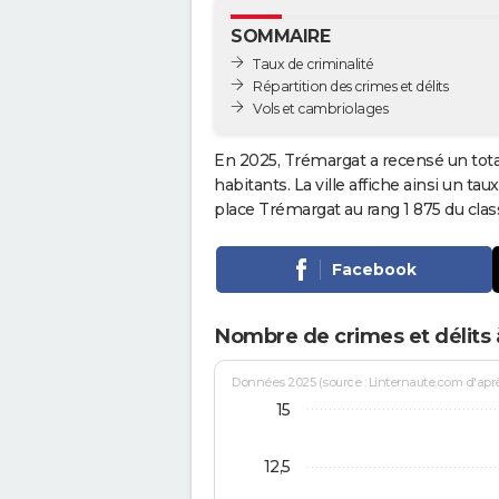
SOMMAIRE
Taux de criminalité
Répartition des crimes et délits
Vols et cambriolages
En 2025, Trémargat a recensé un tot
habitants. La ville affiche ainsi un tau
place Trémargat au rang 1 875 du cl
Facebook
Nombre de crimes et délits
Données 2025 (source : Linternaute.com d'après 
15
12,5