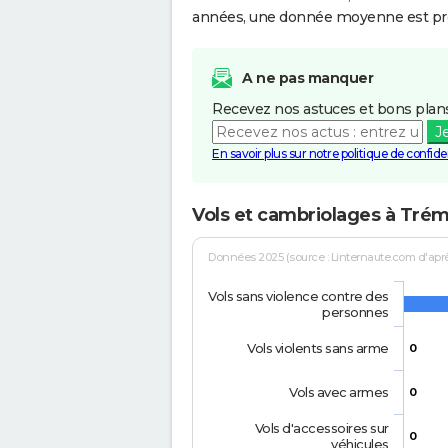
années, une donnée moyenne est pro
A ne pas manquer
Recevez nos astuces et bons plans
J
En savoir plus sur notre politique de confiden
Vols et cambriolages à Tré
Données 2025 (source : Linternaute.com d'après 
Vols sans violence contre des
personnes
Vols violents sans arme
0
Vols avec armes
0
Vols d'accessoires sur
0
véhicules