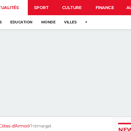
TUALITÉS
SPORT
CULTURE
FINANCE
A
S
EDUCATION
MONDE
VILLES
+
Côtes-d'Armor
Trémargat
NEW