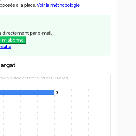
posée à la place.
Voir la méthodologie
.
 directement par e-mail.
e m'abonne
tialité
margat
le Ministère de l'Intérieur et des Outre-Mer)
2