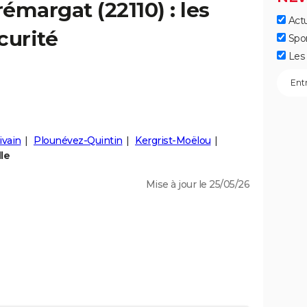
rémargat
(22110) : les
Actu
curité
Spo
Les 
ivain
Plounévez-Quintin
Kergrist-Moëlou
le
Mise à jour le 25/05/26