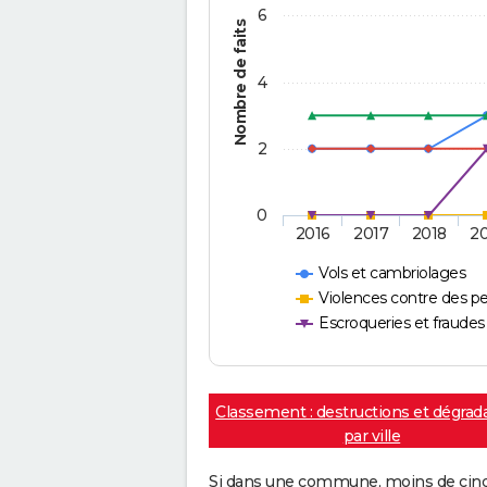
6
Nombre de faits
4
2
0
2016
2017
2018
2
Vols et cambriolages
Violences contre des p
Escroqueries et fraudes
Classement : destructions et dégrad
par ville
Si dans une commune, moins de cinq f