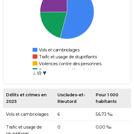
Vols et cambriolages
Trafic et usage de stupéfiants
Violences contre des personnes
Destructions et dégradations
1/2
Escroqueries et fraudes
Délits et crimes en
Usclades-et-
Pour 1 000
2025
Rieutord
habitants
Vols et cambriolages
6
56,73 ‰
Trafic et usage de
0
0,00 ‰
stupéfiants