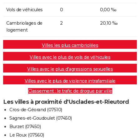
Vols de véhicules
0
0,00 ‰
Cambriolages de
2
20,10 ‰
logement
Villes les plus cambriolées
Villes avec le plus de vols de véhicules
Villes avec le plus d'agressions sexuelles
Villes avec le plus de violence intrafamiliale
Classement : le trafic de drogue par ville
Les villes à proximité d'Usclades-et-Rieutord
Cros-de-Géorand (07510)
Sagnes-et-Goudoulet (07450)
Burzet (07450)
Le Roux (07560)