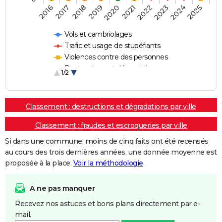
2018
2023
2020
2025
2017
2022
2019
2024
2016
2021
Vols et cambriolages
Trafic et usage de stupéfiants
Violences contre des personnes
Destructions et dégradations
1/2
Escroqueries et fraudes
Classement : destructions et dégradations par ville
Classement : fraudes et escroqueries par ville
Si dans une commune, moins de cinq faits ont été recensés
au cours des trois dernières années, une donnée moyenne est
proposée à la place.
Voir la méthodologie
.
A ne pas manquer
Recevez nos astuces et bons plans directement par e-
mail.