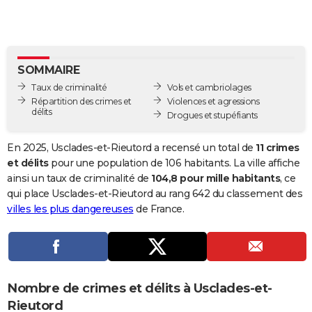
City break
Voyage de noces
Climat
Destinations
Voyage nature
Forum
+
PHOTO
GUIDES D'ACHAT
SOMMAIRE
BONS PLANS
Taux de criminalité
Vols et cambriolages
CARTE DE VOEUX
Répartition des crimes et
Violences et agressions
délits
Drogues et stupéfiants
Carte Bonne année
Carte Pâques
Carte de Noël
Carte Saint-Valentin
Carte d'anniversaire
DICTIONNAIRE
En 2025, Usclades-et-Rieutord a recensé un total de
11 crimes
Biographies
Expressions
Dictionnaire
Citations
Proverbes
PROGRAMME TV
et délits
pour une population de 106 habitants. La ville affiche
ainsi un taux de criminalité de
104,8 pour mille habitants
, ce
COPAINS D'AVANT
qui place Usclades-et-Rieutord au rang 642 du classement des
villes les plus dangereuses
de France.
Se connecter
Collèges
Universités
Service militaire
S'inscrire
Lycées
Primaires
Entreprises
Avis de recherche
AVIS DE DÉCÈS
FORUM
Lifestyle
Sport
Television
Cinema
Bricolage
Culture
Auto
Voyage
Nombre de crimes et délits à Usclades-et-
Rieutord