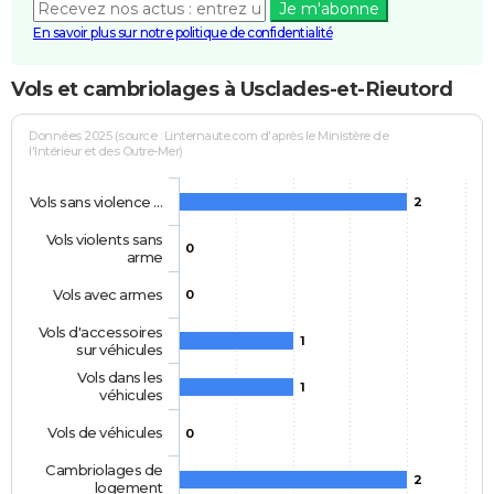
Je m'abonne
En savoir plus sur notre politique de confidentialité
Vols et cambriolages à Usclades-et-Rieutord
Données 2025 (source : Linternaute.com d'après le Ministère de
l'Intérieur et des Outre-Mer)
Vols sans violence …
2
Vols violents sans
0
arme
Vols avec armes
0
Vols d'accessoires
1
sur véhicules
Vols dans les
1
véhicules
Vols de véhicules
0
Cambriolages de
2
logement