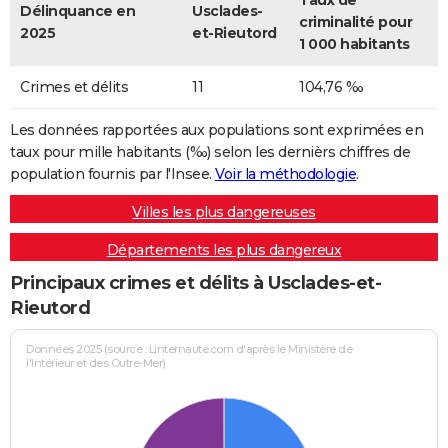
Taux de
Délinquance en
Usclades-
criminalité pour
2025
et-Rieutord
1 000 habitants
Crimes et délits
11
104,76 ‰
Les données rapportées aux populations sont exprimées en
taux pour mille habitants (‰) selon les dernièrs chiffres de
population fournis par l'Insee.
Voir la méthodologie
.
Villes les plus dangereuses
Départements les plus dangereux
Principaux crimes et délits à Usclades-et-
Rieutord
Données 2025 (source : Linternaute.com d'après le Ministère de
l'Intérieur et des Outre-Mer)