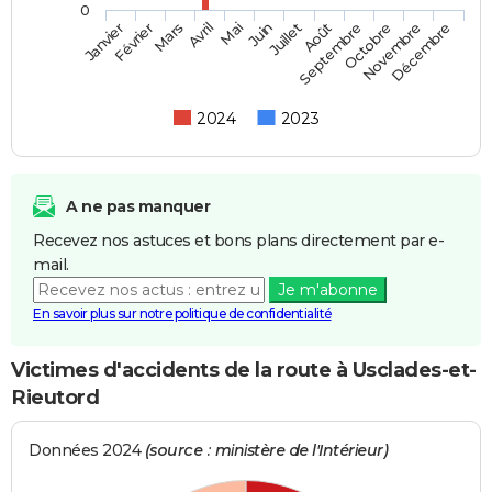
0
Février
Mai
Août
Novembre
Mars
Juin
Septembre
Décembre
Janvier
Avril
Juillet
Octobre
2024
2023
A ne pas manquer
Recevez nos astuces et bons plans directement par e-
mail.
Je m'abonne
En savoir plus sur notre politique de confidentialité
Victimes d'accidents de la route à Usclades-et-
Rieutord
Données 2024
(source : ministère de l'Intérieur)