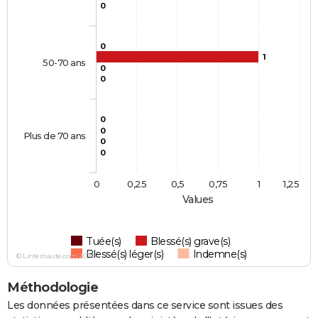
0
0
1
50-70 ans
0
0
0
0
Plus de 70 ans
0
0
0
0,25
0,5
0,75
1
1,25
Values
Tuée(s)
Blessé(s) grave(s)
Blessé(s) léger(s)
Indemne(s)
© Linternaute.com 2026
Méthodologie
Les données présentées dans ce service sont issues des