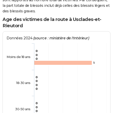
sont rapportés au nombre total de victimes. Par conséquent,
la part totale de blessés inclut déjà celles des blessés légers et
des blessés graves.
Age des victimes de la route à Usclades-et-
Rieutord
Données 2024
(source : ministère de l'Intérieur)
0
0
Moins de 18 ans
0
1
0
0
18-30 ans
0
0
0
0
30-50 ans
0