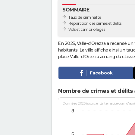
SOMMAIRE
Taux de criminalité
Répartition des crimes et délits
Vols et cambriolages
En 2025, Valle-d'Orezza a recensé un 
habitants. La ville affiche ainsi un tau
place Valle-d'Orezza au rang du clas
Facebook
Nombre de crimes et délits 
Données 2025 (source : Linternaute.com d'après 
8
6