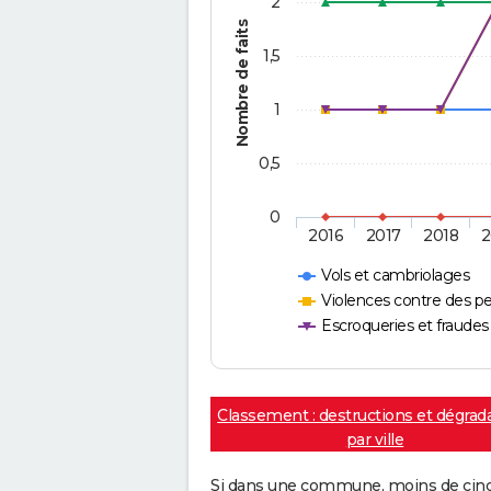
2
Nombre de faits
1,5
1
0,5
0
2016
2017
2018
2
Vols et cambriolages
Violences contre des p
Escroqueries et fraudes
Classement : destructions et dégrad
par ville
Si dans une commune, moins de cinq f