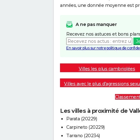
années, une donnée moyenne est pro
A ne pas manquer
Recevez nos astuces et bons plans
J
En savoir plus sur notre politique de confiden
Villes les plus cambriolées
Villes avec le plus d'agressions sexu
Classement :
Les villes à proximité de Val
Parata (20229)
Carpineto (20229)
Tarrano (20234)