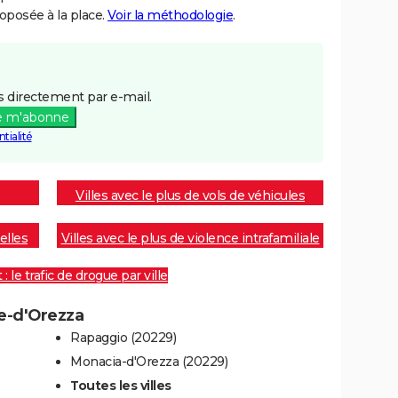
posée à la place.
Voir la méthodologie
.
 directement par e-mail.
e m'abonne
tialité
Villes avec le plus de vols de véhicules
elles
Villes avec le plus de violence intrafamiliale
 le trafic de drogue par ville
le-d'Orezza
Rapaggio (20229)
Monacia-d'Orezza (20229)
Toutes les villes