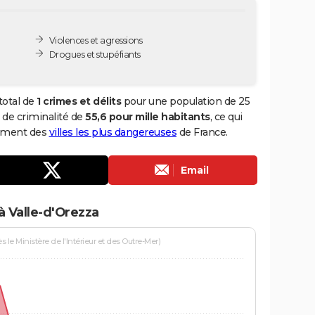
Violences et agressions
Drogues et stupéfiants
total de
1 crimes et délits
pour une population de 25
x de criminalité de
55,6 pour mille habitants
, ce qui
sement des
villes les plus dangereuses
de France.
Email
à Valle-d'Orezza
le Ministère de l'Intérieur et des Outre-Mer)