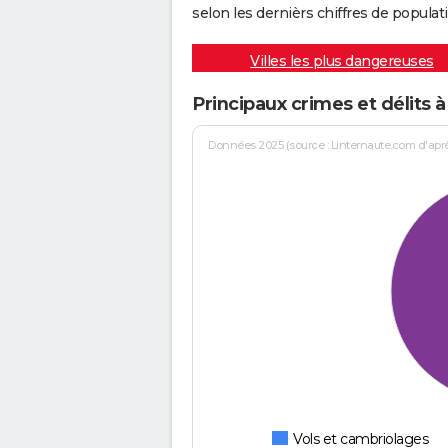
selon les dernièrs chiffres de populati
Villes les plus dangereuses
Principaux crimes et délits à
Données 2025 (source : Linternaute.com d'après 
Vols et cambriolages