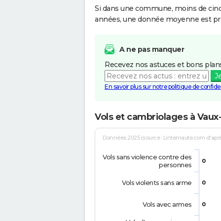
Si dans une commune, moins de cinq f
années, une donnée moyenne est pro
A ne pas manquer
Recevez nos astuces et bons plans
J
En savoir plus sur notre politique de confiden
Vols et cambriolages à Vau
Données 2025 (source : Linternaute.com d'après 
Vols sans violence contre des
0
personnes
Vols violents sans arme
0
Vols avec armes
0