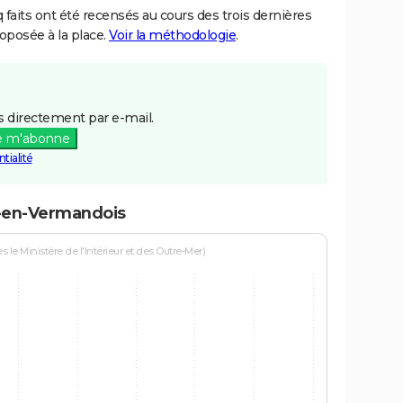
aits ont été recensés au cours des trois dernières
posée à la place.
Voir la méthodologie
.
 directement par e-mail.
e m'abonne
tialité
x-en-Vermandois
le Ministère de l'Intérieur et des Outre-Mer)