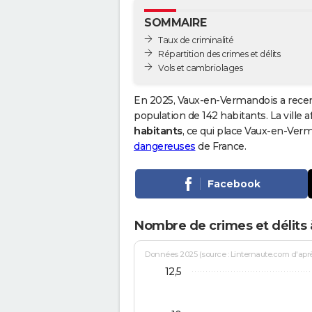
SOMMAIRE
Taux de criminalité
Répartition des crimes et délits
Vols et cambriolages
En 2025, Vaux-en-Vermandois a recen
population de 142 habitants. La ville a
habitants
, ce qui place Vaux-en-Ver
dangereuses
de France.
Facebook
Nombre de crimes et délits
Données 2025 (source : Linternaute.com d'après 
12,5