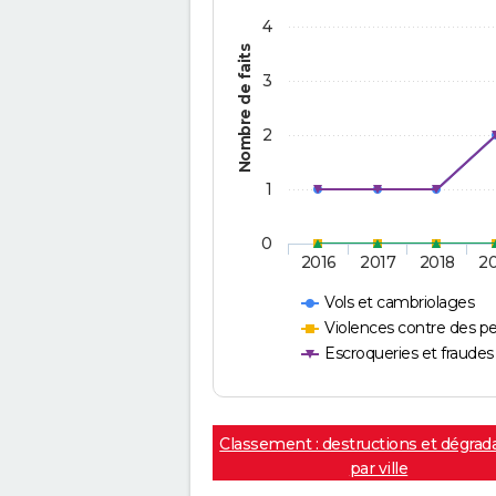
4
Nombre de faits
3
2
1
0
2016
2017
2018
2
Vols et cambriolages
Violences contre des p
Escroqueries et fraudes
Classement : destructions et dégrad
par ville