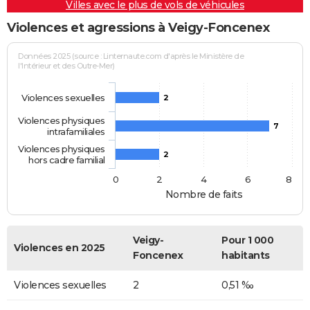
Villes avec le plus de vols de véhicules
Violences et agressions à Veigy-Foncenex
Données 2025 (source : Linternaute.com d'après le Ministère de
l'Intérieur et des Outre-Mer)
Violences sexuelles
2
Violences physiques
7
intrafamiliales
Violences physiques
2
hors cadre familial
0
2
4
6
8
Nombre de faits
Veigy-
Pour 1 000
Violences en 2025
Foncenex
habitants
Violences sexuelles
2
0,51 ‰