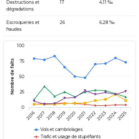
Destructions et
17
4,11 ‰
dégradations
Escroqueries et
26
6,28 ‰
fraudes
100
Nombre de faits
75
50
25
0
2018
2023
2019
2024
2020
2025
2016
2021
2017
2022
Vols et cambriolages
Trafic et usage de stupéfiants