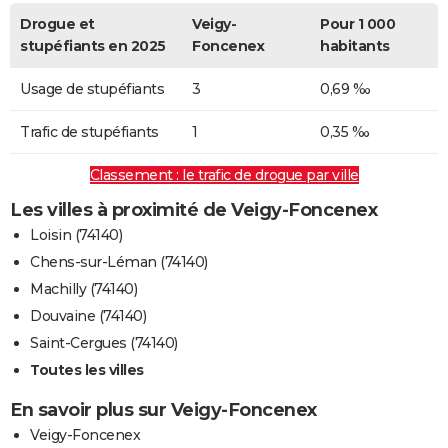
Drogue et
Veigy-
Pour 1 000
stupéfiants en 2025
Foncenex
habitants
Usage de stupéfiants
3
0,69 ‰
Trafic de stupéfiants
1
0,35 ‰
Classement : le trafic de drogue par ville
Les villes à proximité de Veigy-Foncenex
Loisin (74140)
Chens-sur-Léman (74140)
Machilly (74140)
Douvaine (74140)
Saint-Cergues (74140)
Toutes les villes
En savoir plus sur Veigy-Foncenex
Veigy-Foncenex