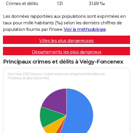
Crimes et délits
131
31,69 ‰
Les données rapportées aux populations sont exprimées en
taux pour mille habitants (‰) selon les dernièrs chiffres de
population fournis par l'Insee.
Voir la méthodologie
.
Villes les plus dangereuses
Départements les plus dangereux
Principaux crimes et délits à Veigy-Foncenex
Données 2025 (source : Linternaute.com d'après le Ministère de
l'Intérieur et des Outre-Mer)