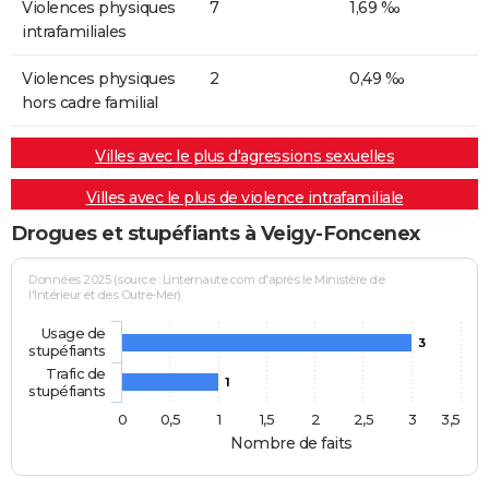
Violences physiques
7
1,69 ‰
intrafamiliales
Violences physiques
2
0,49 ‰
hors cadre familial
Villes avec le plus d'agressions sexuelles
Villes avec le plus de violence intrafamiliale
Drogues et stupéfiants à Veigy-Foncenex
Données 2025 (source : Linternaute.com d'après le Ministère de
l'Intérieur et des Outre-Mer)
Usage de
3
stupéfiants
Trafic de
1
stupéfiants
0
0,5
1
1,5
2
2,5
3
3,5
Nombre de faits