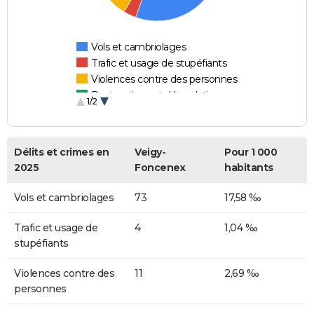
Vols et cambriolages
Trafic et usage de stupéfiants
Violences contre des personnes
Destructions et dégradations
1/2
Escroqueries et fraudes
Délits et crimes en
Veigy-
Pour 1 000
2025
Foncenex
habitants
Vols et cambriolages
73
17,58 ‰
Trafic et usage de
4
1,04 ‰
stupéfiants
Violences contre des
11
2,69 ‰
personnes