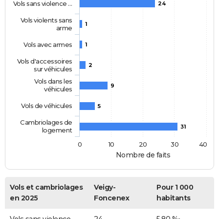
Vols sans violence …
24
Vols violents sans
1
arme
Vols avec armes
1
Vols d'accessoires
2
sur véhicules
Vols dans les
9
véhicules
Vols de véhicules
5
Cambriolages de
31
logement
0
10
20
30
40
Nombre de faits
Vols et cambriolages
Veigy-
Pour 1 000
en 2025
Foncenex
habitants
Vols sans violence
24
5,80 ‰