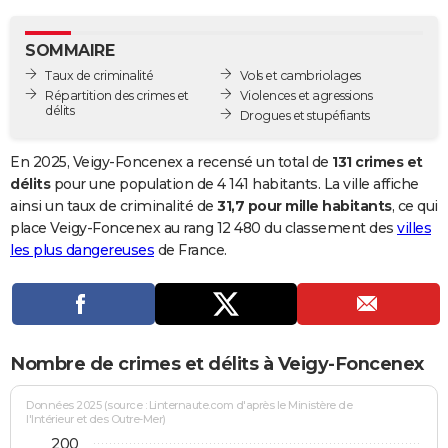
City break
Voyage de noces
Climat
Destinations
Voyage nature
Forum
+
PHOTO
SOMMAIRE
GUIDES D'ACHAT
Taux de criminalité
Vols et cambriolages
Répartition des crimes et
Violences et agressions
BONS PLANS
délits
Drogues et stupéfiants
CARTE DE VOEUX
En 2025, Veigy-Foncenex a recensé un total de
131 crimes et
Carte Bonne année
Carte Pâques
Carte de Noël
Carte Saint-Valentin
Carte d'anniversaire
délits
pour une population de 4 141 habitants. La ville affiche
DICTIONNAIRE
ainsi un taux de criminalité de
31,7 pour mille habitants
, ce qui
Biographies
Expressions
Dictionnaire
Citations
Proverbes
place Veigy-Foncenex au rang 12 480 du classement des
villes
PROGRAMME TV
les plus dangereuses
de France.
COPAINS D'AVANT
Se connecter
Collèges
Universités
Service militaire
S'inscrire
Lycées
Primaires
Entreprises
Avis de recherche
AVIS DE DÉCÈS
FORUM
Nombre de crimes et délits à Veigy-Foncenex
Lifestyle
Sport
Television
Cinema
Bricolage
Culture
Auto
Voyage
Données 2025 (source : Linternaute.com d'après le Ministère de
l'Intérieur et des Outre-Mer)
200