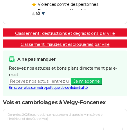
Violences contre des personnes
Destructions et dégradations
1/2
Escroqueries et fraudes
Classement : destructions et dégradations par ville
Classement : fraudes et escroqueries par ville
A ne pas manquer
Recevez nos astuces et bons plans directement par e-
mail.
Je m'abonne
En savoir plus sur notre politique de confidentialité
Vols et cambriolages à Veigy-Foncenex
Données 2025 (source : Linternaute.com d'après le Ministère de
l'Intérieur et des Outre-Mer)