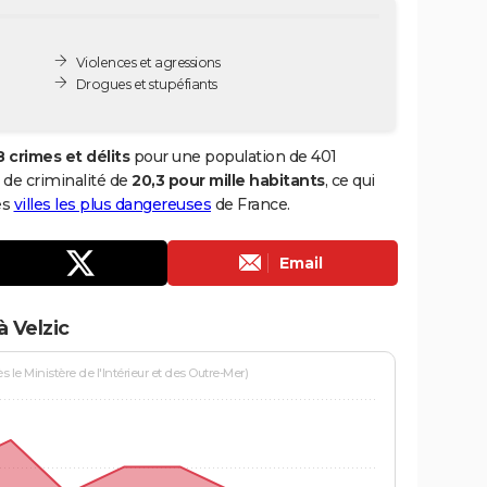
Violences et agressions
Drogues et stupéfiants
8 crimes et délits
pour une population de 401
x de criminalité de
20,3 pour mille habitants
, ce qui
es
villes les plus dangereuses
de France.
Email
 Velzic
le Ministère de l'Intérieur et des Outre-Mer)