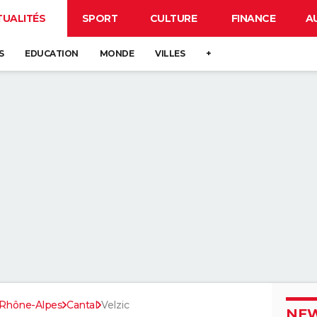
TUALITÉS
SPORT
CULTURE
FINANCE
A
S
EDUCATION
MONDE
VILLES
+
Rhône-Alpes
Cantal
Velzic
NEW