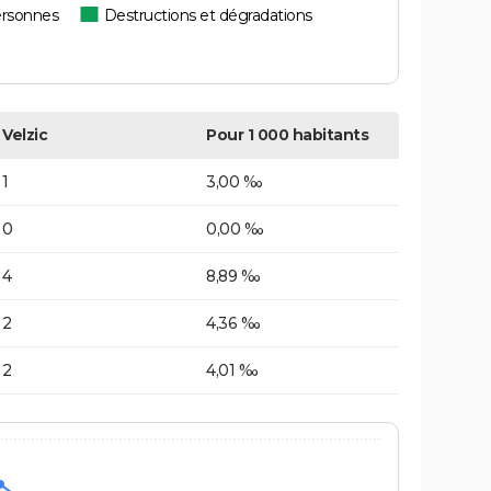
ersonnes
Destructions et dégradations
Velzic
Pour 1 000 habitants
1
3,00 ‰
0
0,00 ‰
4
8,89 ‰
2
4,36 ‰
2
4,01 ‰