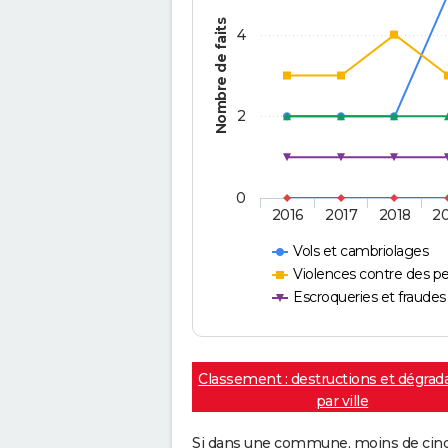
Nombre de faits
4
2
0
2016
2017
2018
2
Vols et cambriolages
Violences contre des p
Escroqueries et fraudes
Classement : destructions et dégrad
par ville
Si dans une commune, moins de cinq f