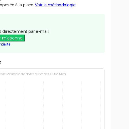
posée à la place.
Voir la méthodologie
.
 directement par e-mail.
e m'abonne
tialité
c
le Ministère de l'Intérieur et des Outre-Mer)