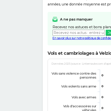
années, une donnée moyenne est pro
A ne pas manquer
Recevez nos astuces et bons plans
J
En savoir plus sur notre politique de confiden
Vols et cambriolages à Velzi
Données 2025 (source : Linternaute.com d'après 
Vols sans violence contre des
0
personnes
Vols violents sans arme
0
Vols avec armes
0
Vols d'accessoires sur
0
véhicules