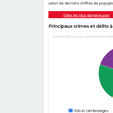
selon les dernièrs chiffres de populati
Villes les plus dangereuses
Principaux crimes et délits à
Données 2025 (source : Linternaute.com d'après 
Vols et cambriolages