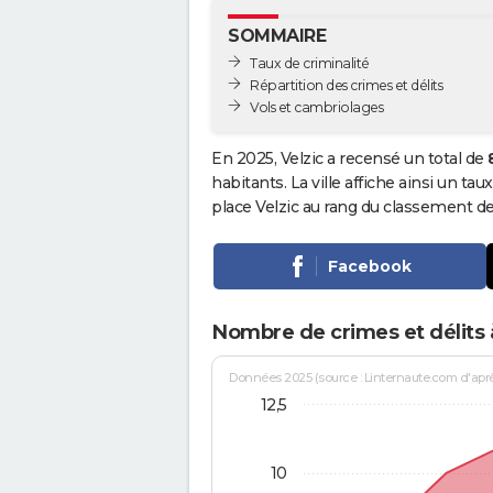
SOMMAIRE
Taux de criminalité
Répartition des crimes et délits
Vols et cambriolages
En 2025, Velzic a recensé un total de
habitants. La ville affiche ainsi un tau
place Velzic au rang du classement d
Facebook
Nombre de crimes et délits à
Données 2025 (source : Linternaute.com d'après 
12,5
10