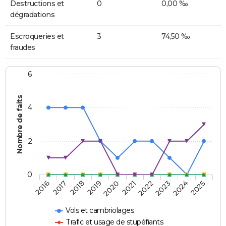
Destructions et
0
0,00 ‰
dégradations
Escroqueries et
3
74,50 ‰
fraudes
6
Nombre de faits
4
2
0
2018
2023
2019
2024
2020
2025
2016
2021
2017
2022
Vols et cambriolages
Trafic et usage de stupéfiants