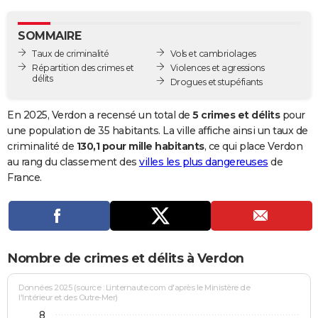
City break
Voyage de noces
Climat
Destinations
Voyage nature
Forum
+
PHOTO
SOMMAIRE
GUIDES D'ACHAT
Taux de criminalité
Vols et cambriolages
Répartition des crimes et
Violences et agressions
BONS PLANS
délits
Drogues et stupéfiants
CARTE DE VOEUX
En 2025, Verdon a recensé un total de
5 crimes et délits
pour
Carte Bonne année
Carte Pâques
Carte de Noël
Carte Saint-Valentin
Carte d'anniversaire
une population de 35 habitants. La ville affiche ainsi un taux de
DICTIONNAIRE
criminalité de
130,1 pour mille habitants
, ce qui place Verdon
Biographies
Expressions
Dictionnaire
Citations
Proverbes
au rang du classement des
villes les plus dangereuses
de
PROGRAMME TV
France.
COPAINS D'AVANT
Se connecter
Collèges
Universités
Service militaire
S'inscrire
Lycées
Primaires
Entreprises
Avis de recherche
AVIS DE DÉCÈS
FORUM
Nombre de crimes et délits à Verdon
Lifestyle
Sport
Television
Cinema
Bricolage
Culture
Auto
Voyage
Données 2025 (source : Linternaute.com d'après le Ministère de
l'Intérieur et des Outre-Mer)
8