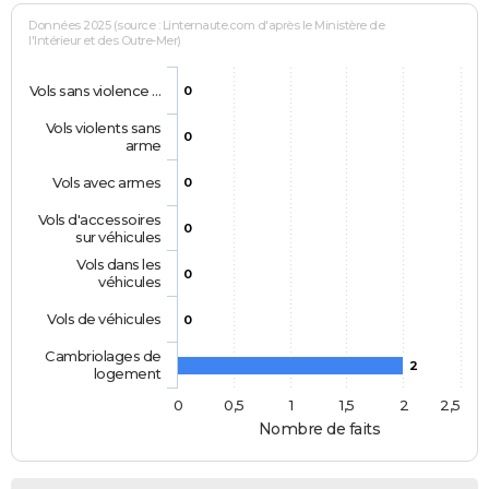
Données 2025 (source : Linternaute.com d'après le Ministère de
l'Intérieur et des Outre-Mer)
Vols sans violence …
0
Vols violents sans
0
arme
Vols avec armes
0
Vols d'accessoires
0
sur véhicules
Vols dans les
0
véhicules
Vols de véhicules
0
Cambriolages de
2
logement
0
0,5
1
1,5
2
2,5
Nombre de faits