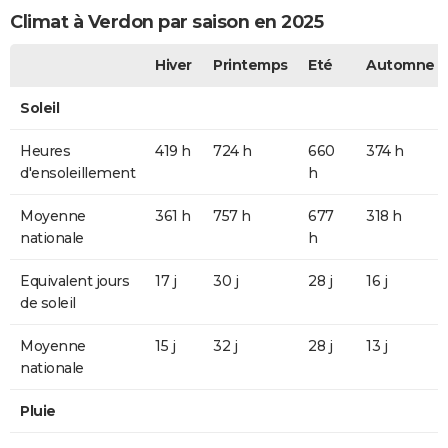
Climat à Verdon par saison en 2025
Hiver
Printemps
Eté
Automne
Soleil
Heures
419 h
724 h
660
374 h
d'ensoleillement
h
Moyenne
361 h
757 h
677
318 h
nationale
h
Equivalent jours
17 j
30 j
28 j
16 j
de soleil
Moyenne
15 j
32 j
28 j
13 j
nationale
Pluie