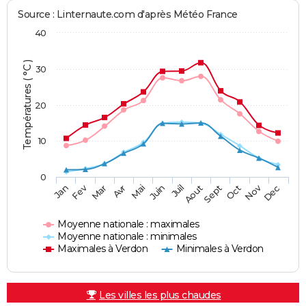
Source : Linternaute.com d'après Météo France
40
Températures ( °C )
30
20
10
0
Fev
Nov
Jan
Mar
Avr
Mai
Juin
Juil
Aout
Sept
Oct
Dec
Moyenne nationale : maximales
Moyenne nationale : minimales
Maximales à Verdon
Minimales à Verdon
Les villes les plus chaudes