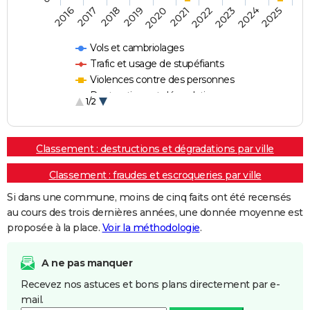
2018
2023
2020
2025
2017
2022
2019
2024
2016
2021
Vols et cambriolages
Trafic et usage de stupéfiants
Violences contre des personnes
Destructions et dégradations
1/2
Escroqueries et fraudes
Classement : destructions et dégradations par ville
Classement : fraudes et escroqueries par ville
Si dans une commune, moins de cinq faits ont été recensés
au cours des trois dernières années, une donnée moyenne est
proposée à la place.
Voir la méthodologie
.
A ne pas manquer
Recevez nos astuces et bons plans directement par e-
mail.