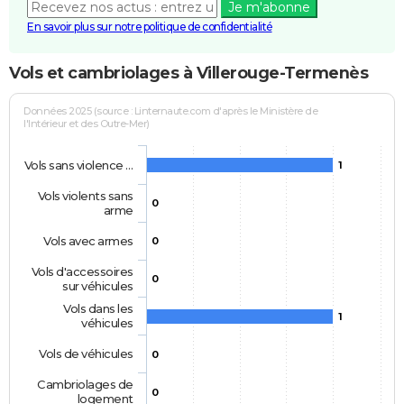
Je m'abonne
En savoir plus sur notre politique de confidentialité
Vols et cambriolages à Villerouge-Termenès
Données 2025 (source : Linternaute.com d'après le Ministère de
l'Intérieur et des Outre-Mer)
Vols sans violence …
1
Vols violents sans
0
arme
Vols avec armes
0
Vols d'accessoires
0
sur véhicules
Vols dans les
1
véhicules
Vols de véhicules
0
Cambriolages de
0
logement