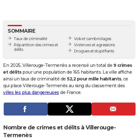
City break
Voyage de noces
Climat
Destinations
Voyage nature
Forum
+
PHOTO
GUIDES D'ACHAT
SOMMAIRE
BONS PLANS
Taux de criminalité
Vols et cambriolages
CARTE DE VOEUX
Répartition des crimes et
Violences et agressions
délits
Drogues et stupéfiants
Carte Bonne année
Carte Pâques
Carte de Noël
Carte Saint-Valentin
Carte d'anniversaire
DICTIONNAIRE
En 2025, Villerouge-Termenès a recensé un total de
9 crimes
Biographies
Expressions
Dictionnaire
Citations
Proverbes
PROGRAMME TV
et délits
pour une population de 165 habitants. La ville affiche
ainsi un taux de criminalité de
52,2 pour mille habitants
, ce
COPAINS D'AVANT
qui place Villerouge-Termenès au rang du classement des
villes les plus dangereuses
de France.
Se connecter
Collèges
Universités
Service militaire
S'inscrire
Lycées
Primaires
Entreprises
Avis de recherche
AVIS DE DÉCÈS
FORUM
Lifestyle
Sport
Television
Cinema
Bricolage
Culture
Auto
Voyage
Nombre de crimes et délits à Villerouge-
Termenès