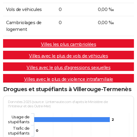
Vols de véhicules
0
0,00 ‰
Cambriolages de
0
0,00 ‰
logement
Villes les plus cambriolées
Villes avec le plus de vols de véhicules
Villes avec le plus d'agressions sexuelles
Villes avec le plus de violence intrafamiliale
Drogues et stupéfiants à Villerouge-Termenès
Données 2025 (source : Linternaute.com d'après le Ministère de
l'Intérieur et des Outre-Mer)
Usage de
2
stupéfiants
Trafic de
0
stupéfiants