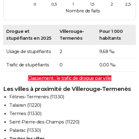
0
0,5
1
1,5
2
2,5
Nombre de faits
Drogue et
Villerouge-
Pour 1 000
stupéfiants en 2025
Termenès
habitants
Usage de stupéfiants
2
9,68 ‰
Trafic de stupéfiants
0
0,00 ‰
Classement : le trafic de drogue par ville
Les villes à proximité de Villerouge-Termenès
Félines-Termenès (11330)
Talairan (11220)
Termes (11330)
Saint-Pierre-des-Champs (11220)
Palairac (11330)
Toutes les villes