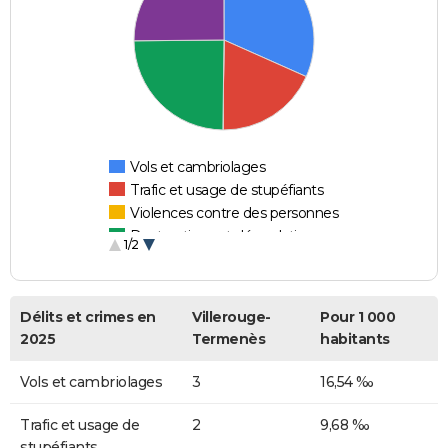
Vols et cambriolages
Trafic et usage de stupéfiants
Violences contre des personnes
Destructions et dégradations
1/2
Escroqueries et fraudes
Délits et crimes en
Villerouge-
Pour 1 000
2025
Termenès
habitants
Vols et cambriolages
3
16,54 ‰
Trafic et usage de
2
9,68 ‰
stupéfiants