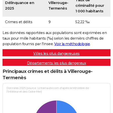
Taux de
Délinquance en
Villerouge-
criminalité pour
2025
Termenès
1 000 habitants
Crimes et délits
9
52,22 ‰
Les données rapportées aux populations sont exprimées en
taux pour mille habitants (‰) selon les dernièrs chiffres de
population fournis par l'Insee.
Voir la méthodologie
.
Villes les plus dangereuses
Départements les plus dangereux
Principaux crimes et délits à Villerouge-
Termenès
Données 2025 (source : Linternaute.com d'après le Ministère de
l'Intérieur et des Outre-Mer)