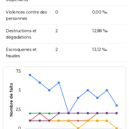
Violences contre des
0
0,00 ‰
personnes
Destructions et
2
12,88 ‰
dégradations
Escroqueries et
2
13,12 ‰
fraudes
7,5
Nombre de faits
5
2,5
0