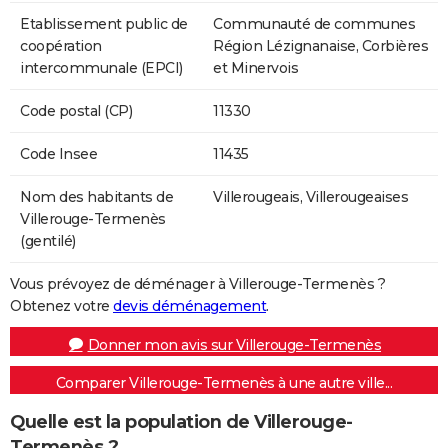
Etablissement public de
Communauté de communes
coopération
Région Lézignanaise, Corbières
intercommunale (EPCI)
et Minervois
Code postal (CP)
11330
Code Insee
11435
Nom des habitants de
Villerougeais, Villerougeaises
Villerouge-Termenès
(gentilé)
Vous prévoyez de déménager à Villerouge-Termenès ?
Obtenez votre
devis déménagement
.
Donner mon avis sur Villerouge-Termenès
Comparer Villerouge-Termenès à une autre ville...
Quelle est la population de Villerouge-
Termenès ?