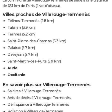
La commune de Villerouge-Termenès se situe à une distance
de 651 km de Paris (à vol d'oiseau).
Villes proches de Villerouge-Termenès
Félines-Termenès
(2.8 km)
Talairan
(3.9 km)
Termes
(5.2 km)
Saint-Pierre-des-Champs
(5.3 km)
Palairac
(5.7 km)
Davejean
(5.7 km)
Saint-Martin-des-Puits
(5.9 km)
Aude
Occitanie
En savoir plus sur Villerouge-Termenès
Salaires à Villerouge-Termenès
Avis de décès à Villerouge-Termenès
Délinquance à Villerouge-Termenès
Pollution à Villerouge-Termenès