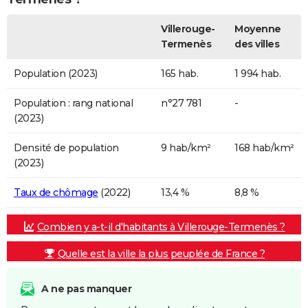
Villerouge-
Moyenne
Termenès
des villes
Population (2023)
165 hab.
1 994 hab.
Population : rang national
n°27 781
-
(2023)
Densité de population
9 hab/km²
168 hab/km²
(2023)
Taux de chômage
(2022)
13,4 %
8,8 %
Combien y a-t-il d'habitants à Villerouge-Termenès ?
Quelle est la ville la plus peuplée de France ?
A ne pas manquer