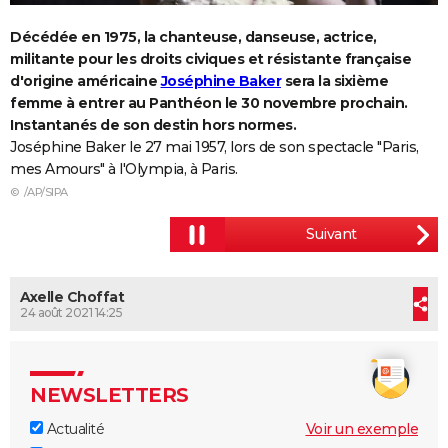
City break
Voyage de noces
Climat
Destinations
Voyage nature
Forum
+
PHOTO
Décédée en 1975, la chanteuse, danseuse, actrice,
militante pour les droits civiques et résistante française
GUIDES D'ACHAT
d'origine américaine
Joséphine Baker
sera la sixième
femme à entrer au Panthéon le 30 novembre prochain.
BONS PLANS
Instantanés de son destin hors normes.
CARTE DE VOEUX
Joséphine Baker le 27 mai 1957, lors de son spectacle "Paris,
mes Amours" à l'Olympia, à Paris.
Carte Bonne année
Carte Pâques
Carte de Noël
Carte Saint-Valentin
Carte d'anniversaire
DICTIONNAIRE
© /AP/SIPA
Biographies
Expressions
Dictionnaire
Citations
Proverbes
PROGRAMME TV
COPAINS D'AVANT
Axelle Choffat
Se connecter
Collèges
Universités
Service militaire
S'inscrire
Lycées
Primaires
Entreprises
Avis de recherche
AVIS DE DÉCÈS
24 août 2021 14:25
FORUM
Lifestyle
Sport
Television
Cinema
Bricolage
Culture
Auto
Voyage
NEWSLETTERS
Actualité
Voir un exemple