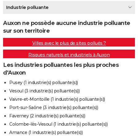
City break
Voyage de noces
Climat
Destinations
Voyage nature
Forum
+
Industrie polluante
PHOTO
GUIDES D'ACHAT
Auxon ne possède aucune industrie polluante
sur son territoire
BONS PLANS
Villes avec le plus de sites pollués ?
CARTE DE VOEUX
Risques naturels et industriels à Auxon
Carte Bonne année
Carte Pâques
Carte de Noël
Carte Saint-Valentin
Carte d'anniversaire
DICTIONNAIRE
Les industries polluantes les plus proches
Biographies
Expressions
Dictionnaire
Citations
Proverbes
PROGRAMME TV
d'Auxon
COPAINS D'AVANT
Pusey (1 industrie(s) polluante(s))
Vesoul (3 industrie(s) polluante(s))
Se connecter
Collèges
Universités
Service militaire
S'inscrire
Lycées
Primaires
Entreprises
Avis de recherche
AVIS DE DÉCÈS
Vaivre-et-Montoille (1 industrie(s) polluante(s))
FORUM
Port-sur-Saône (3 industrie(s) polluante(s))
Faverney (2 industrie(s) polluante(s))
Lifestyle
Sport
Television
Cinema
Bricolage
Culture
Auto
Voyage
Colombe-lès-Vesoul (1 industrie(s) polluante(s))
Amance (1 industrie(s) polluante(s))