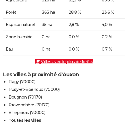
Forêt
363 ha
28,8 %
23,6 %
Espace naturel
35 ha
2,8 %
4,0 %
Zone humide
0 ha
0,0 %
0,2 %
Eau
0 ha
0,0 %
0,7 %
Villes avec le plus de forêts
Les villes à proximité d'Auxon
Flagy (70000)
Pusy-et-Épenoux (70000)
Bougnon (70170)
Provenchère (70170)
Villeparois (70000)
Toutes les villes