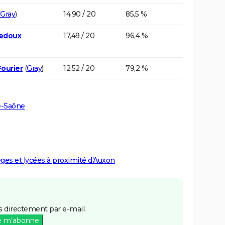
Gray
)
14,90 / 20
85,5 %
Ledoux
17,49 / 20
96,4 %
Fourier
(
Gray
)
12,52 / 20
79,2 %
e-Saône
lèges et lycées à proximité d'Auxon
 directement par e-mail.
e m'abonne