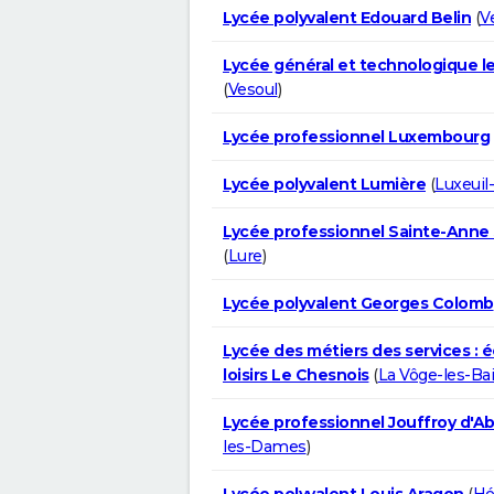
Lycée polyvalent Edouard Belin
(
V
Lycée général et technologique l
(
Vesoul
)
Lycée professionnel Luxembourg
Lycée polyvalent Lumière
(
Luxeuil
Lycée professionnel Sainte-Anne
(
Lure
)
Lycée polyvalent Georges Colomb
Lycée des métiers des services : é
loisirs Le Chesnois
(
La Vôge-les-Ba
Lycée professionnel Jouffroy d'A
les-Dames
)
Lycée polyvalent Louis Aragon
(
Hé