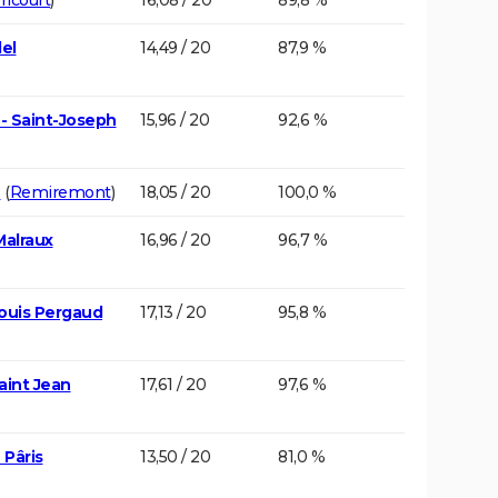
el
14,49 / 20
87,9 %
 - Saint-Joseph
15,96 / 20
92,6 %
h
(
Remiremont
)
18,05 / 20
100,0 %
Malraux
16,96 / 20
96,7 %
ouis Pergaud
17,13 / 20
95,8 %
aint Jean
17,61 / 20
97,6 %
 Pâris
13,50 / 20
81,0 %