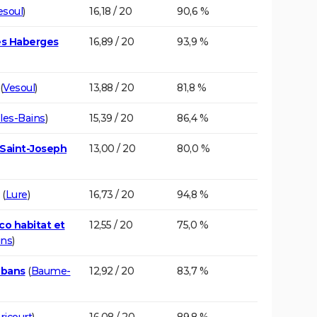
esoul
)
16,18 / 20
90,6 %
es Haberges
16,89 / 20
93,9 %
(
Vesoul
)
13,88 / 20
81,8 %
-les-Bains
)
15,39 / 20
86,4 %
 Saint-Joseph
13,00 / 20
80,0 %
(
Lure
)
16,73 / 20
94,8 %
co habitat et
12,55 / 20
75,0 %
ins
)
bbans
(
Baume-
12,92 / 20
83,7 %
ricourt
)
16,08 / 20
89,8 %