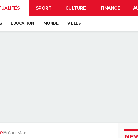
TUALITÉS
SPORT
CULTURE
FINANCE
A
S
EDUCATION
MONDE
VILLES
+
d
Bréau-Mars
NEW