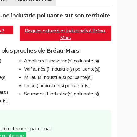
e industrie polluante sur son territoire
s ?
Risques naturels et industriels à Bréau-
Mars
es plus proches de Bréau-Mars
)
Argelliers (1 industrie(s) polluante(s))
Valflaunès (1 industrie(s) polluante(s))
e(s)
Millau (3 industrie(s) polluante(s))
Liouc (1 industrie(s) polluante(s))
e(s))
Soumont (1 industrie(s) polluante(s))
e(s))
 directement par e-mail.
e m'abonne