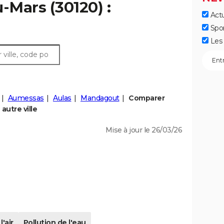
-Mars (30120) :
Actu
Spo
Les 
Aumessas
Aulas
Mandagout
Comparer
autre ville
Mise à jour le 26/03/26
l'air
Pollution de l'eau