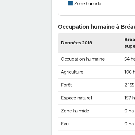
Zone humide
Occupation humaine à Bréa
Bréa
Données 2018
supe
Occupation humaine
54 h
Agriculture
106 
Forêt
2 155
Espace naturel
157 h
Zone humide
0 ha
Eau
0 ha