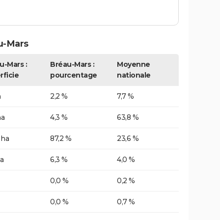
u-Mars
u-Mars :
Bréau-Mars :
Moyenne
rficie
pourcentage
nationale
a
2,2 %
7,7 %
ha
4,3 %
63,8 %
 ha
87,2 %
23,6 %
a
6,3 %
4,0 %
0,0 %
0,2 %
0,0 %
0,7 %