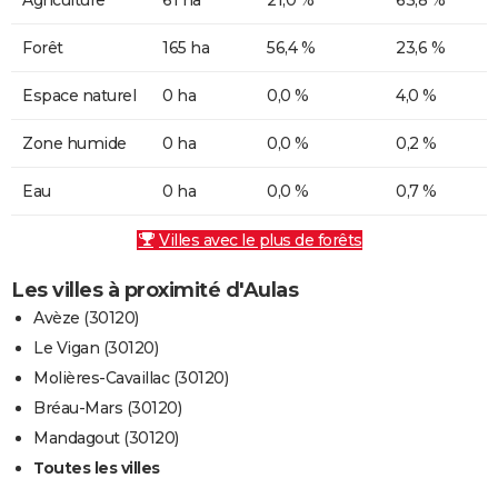
Forêt
165 ha
56,4 %
23,6 %
Espace naturel
0 ha
0,0 %
4,0 %
Zone humide
0 ha
0,0 %
0,2 %
Eau
0 ha
0,0 %
0,7 %
Villes avec le plus de forêts
Les villes à proximité d'Aulas
Avèze (30120)
Le Vigan (30120)
Molières-Cavaillac (30120)
Bréau-Mars (30120)
Mandagout (30120)
Toutes les villes