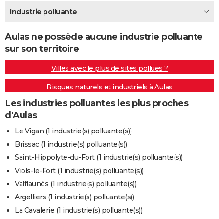
City break
Voyage de noces
Climat
Destinations
Voyage nature
Forum
+
Industrie polluante
PHOTO
GUIDES D'ACHAT
Aulas ne possède aucune industrie polluante
sur son territoire
BONS PLANS
Villes avec le plus de sites pollués ?
CARTE DE VOEUX
Risques naturels et industriels à Aulas
Carte Bonne année
Carte Pâques
Carte de Noël
Carte Saint-Valentin
Carte d'anniversaire
DICTIONNAIRE
Les industries polluantes les plus proches
Biographies
Expressions
Dictionnaire
Citations
Proverbes
PROGRAMME TV
d'Aulas
COPAINS D'AVANT
Le Vigan (1 industrie(s) polluante(s))
Brissac (1 industrie(s) polluante(s))
Se connecter
Collèges
Universités
Service militaire
S'inscrire
Lycées
Primaires
Entreprises
Avis de recherche
AVIS DE DÉCÈS
Saint-Hippolyte-du-Fort (1 industrie(s) polluante(s))
FORUM
Viols-le-Fort (1 industrie(s) polluante(s))
Valflaunès (1 industrie(s) polluante(s))
Lifestyle
Sport
Television
Cinema
Bricolage
Culture
Auto
Voyage
Argelliers (1 industrie(s) polluante(s))
La Cavalerie (1 industrie(s) polluante(s))