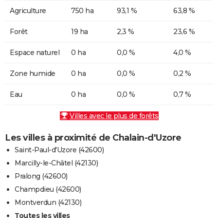
Agriculture
750 ha
93,1 %
63,8 %
Forêt
19 ha
2,3 %
23,6 %
Espace naturel
0 ha
0,0 %
4,0 %
Zone humide
0 ha
0,0 %
0,2 %
Eau
0 ha
0,0 %
0,7 %
Villes avec le plus de forêts
Les villes à proximité de Chalain-d'Uzore
Saint-Paul-d'Uzore (42600)
Marcilly-le-Châtel (42130)
Pralong (42600)
Champdieu (42600)
Montverdun (42130)
Toutes les villes