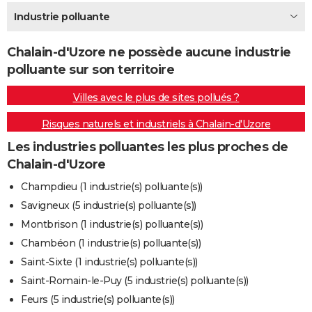
City break
Voyage de noces
Climat
Destinations
Voyage nature
Forum
+
Industrie polluante
PHOTO
GUIDES D'ACHAT
Chalain-d'Uzore ne possède aucune industrie
polluante sur son territoire
BONS PLANS
Villes avec le plus de sites pollués ?
CARTE DE VOEUX
Risques naturels et industriels à Chalain-d'Uzore
Carte Bonne année
Carte Pâques
Carte de Noël
Carte Saint-Valentin
Carte d'anniversaire
DICTIONNAIRE
Les industries polluantes les plus proches de
Biographies
Expressions
Dictionnaire
Citations
Proverbes
PROGRAMME TV
Chalain-d'Uzore
COPAINS D'AVANT
Champdieu (1 industrie(s) polluante(s))
Savigneux (5 industrie(s) polluante(s))
Se connecter
Collèges
Universités
Service militaire
S'inscrire
Lycées
Primaires
Entreprises
Avis de recherche
AVIS DE DÉCÈS
Montbrison (1 industrie(s) polluante(s))
FORUM
Chambéon (1 industrie(s) polluante(s))
Saint-Sixte (1 industrie(s) polluante(s))
Lifestyle
Sport
Television
Cinema
Bricolage
Culture
Auto
Voyage
Saint-Romain-le-Puy (5 industrie(s) polluante(s))
Feurs (5 industrie(s) polluante(s))