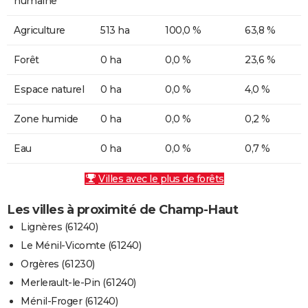
humaine
Agriculture
513 ha
100,0 %
63,8 %
Forêt
0 ha
0,0 %
23,6 %
Espace naturel
0 ha
0,0 %
4,0 %
Zone humide
0 ha
0,0 %
0,2 %
Eau
0 ha
0,0 %
0,7 %
Villes avec le plus de forêts
Les villes à proximité de Champ-Haut
Lignères (61240)
Le Ménil-Vicomte (61240)
Orgères (61230)
Merlerault-le-Pin (61240)
Ménil-Froger (61240)