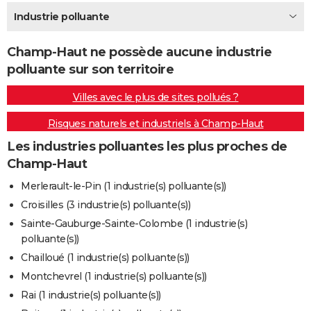
City break
Voyage de noces
Climat
Destinations
Voyage nature
Forum
+
Industrie polluante
PHOTO
GUIDES D'ACHAT
Champ-Haut ne possède aucune industrie
polluante sur son territoire
BONS PLANS
Villes avec le plus de sites pollués ?
CARTE DE VOEUX
Risques naturels et industriels à Champ-Haut
Carte Bonne année
Carte Pâques
Carte de Noël
Carte Saint-Valentin
Carte d'anniversaire
DICTIONNAIRE
Les industries polluantes les plus proches de
Biographies
Expressions
Dictionnaire
Citations
Proverbes
PROGRAMME TV
Champ-Haut
COPAINS D'AVANT
Merlerault-le-Pin (1 industrie(s) polluante(s))
Croisilles (3 industrie(s) polluante(s))
Se connecter
Collèges
Universités
Service militaire
S'inscrire
Lycées
Primaires
Entreprises
Avis de recherche
AVIS DE DÉCÈS
Sainte-Gauburge-Sainte-Colombe (1 industrie(s)
polluante(s))
FORUM
Chailloué (1 industrie(s) polluante(s))
Lifestyle
Sport
Television
Cinema
Bricolage
Culture
Auto
Voyage
Montchevrel (1 industrie(s) polluante(s))
Rai (1 industrie(s) polluante(s))