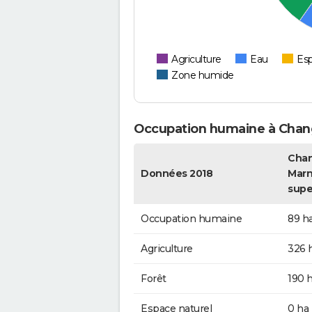
Agriculture
Eau
Esp
Zone humide
Occupation humaine à Chan
Chan
Données 2018
Marn
supe
Occupation humaine
89 h
Agriculture
326 
Forêt
190 
Espace naturel
0 ha