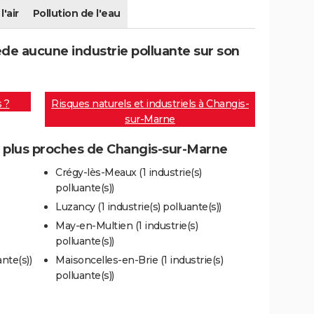
l'air
Pollution de l'eau
de aucune industrie polluante sur son
s ?
Risques naturels et industriels à Changis-
sur-Marne
es plus proches de Changis-sur-Marne
Crégy-lès-Meaux (1 industrie(s)
polluante(s))
Luzancy (1 industrie(s) polluante(s))
May-en-Multien (1 industrie(s)
polluante(s))
ante(s))
Maisoncelles-en-Brie (1 industrie(s)
polluante(s))