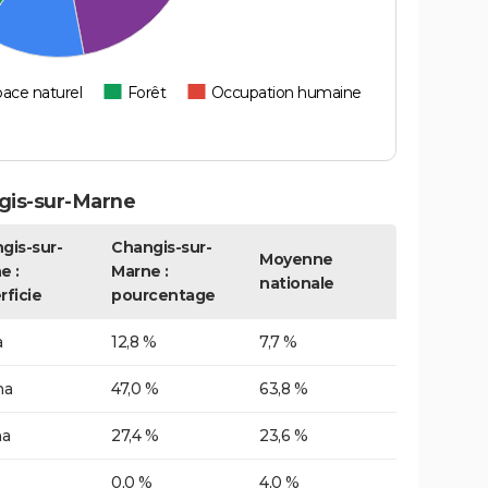
ace naturel
Forêt
Occupation humaine
gis-sur-Marne
gis-sur-
Changis-sur-
Moyenne
e :
Marne :
nationale
rficie
pourcentage
a
12,8 %
7,7 %
ha
47,0 %
63,8 %
ha
27,4 %
23,6 %
0,0 %
4,0 %