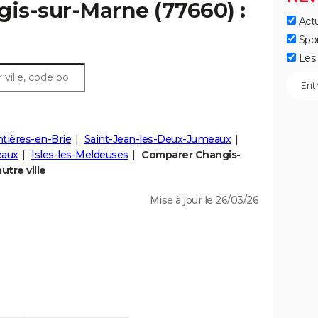
gis-sur-Marne (77660) :
Actu
Spo
Les 
tières-en-Brie
Saint-Jean-les-Deux-Jumeaux
eaux
Isles-les-Meldeuses
Comparer Changis-
utre ville
Mise à jour le 26/03/26