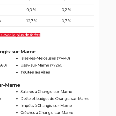
0,0 %
0,2 %
a
12,7 %
0,7 %
es avec le plus de forêts
hangis-sur-Marne
Isles-les-Meldeuses (77440)
660)
Ussy-sur-Marne (77260)
Toutes les villes
sur-Marne
Salaires à Changis-sur-Marne
e
Dette et budget de Changis-sur-Marne
Impôts à Changis-sur-Marne
Crèches à Changis-sur-Marne