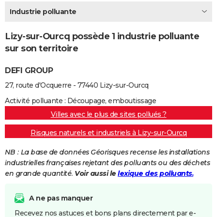
City break
Voyage de noces
Climat
Destinations
Voyage nature
Forum
+
Industrie polluante
PHOTO
GUIDES D'ACHAT
Lizy-sur-Ourcq possède 1 industrie polluante
sur son territoire
BONS PLANS
DEFI GROUP
CARTE DE VOEUX
27, route d'Ocquerre - 77440 Lizy-sur-Ourcq
Carte Bonne année
Carte Pâques
Carte de Noël
Carte Saint-Valentin
Carte d'anniversaire
DICTIONNAIRE
Activité polluante : Découpage, emboutissage
Biographies
Expressions
Dictionnaire
Citations
Proverbes
PROGRAMME TV
Villes avec le plus de sites pollués ?
COPAINS D'AVANT
Risques naturels et industriels à Lizy-sur-Ourcq
Se connecter
Collèges
Universités
Service militaire
S'inscrire
Lycées
Primaires
Entreprises
Avis de recherche
AVIS DE DÉCÈS
NB : La base de données Géorisques recense les installations
industrielles françaises rejetant des polluants ou des déchets
FORUM
en grande quantité.
Voir aussi le
lexique des polluants.
Lifestyle
Sport
Television
Cinema
Bricolage
Culture
Auto
Voyage
A ne pas manquer
Recevez nos astuces et bons plans directement par e-