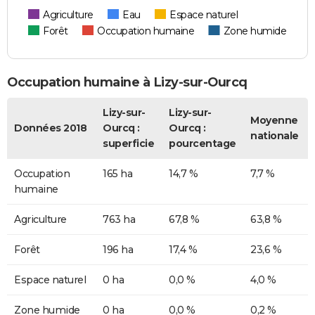
Agriculture
Eau
Espace naturel
Forêt
Occupation humaine
Zone humide
Occupation humaine à Lizy-sur-Ourcq
Lizy-sur-
Lizy-sur-
Moyenne
Données 2018
Ourcq :
Ourcq :
nationale
superficie
pourcentage
Occupation
165 ha
14,7 %
7,7 %
humaine
Agriculture
763 ha
67,8 %
63,8 %
Forêt
196 ha
17,4 %
23,6 %
Espace naturel
0 ha
0,0 %
4,0 %
Zone humide
0 ha
0,0 %
0,2 %