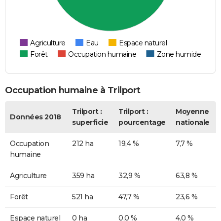
Agriculture
Eau
Espace naturel
Forêt
Occupation humaine
Zone humide
Occupation humaine à Trilport
Trilport :
Trilport :
Moyenne
Données 2018
superficie
pourcentage
nationale
Occupation
212 ha
19,4 %
7,7 %
humaine
Agriculture
359 ha
32,9 %
63,8 %
Forêt
521 ha
47,7 %
23,6 %
Espace naturel
0 ha
0,0 %
4,0 %