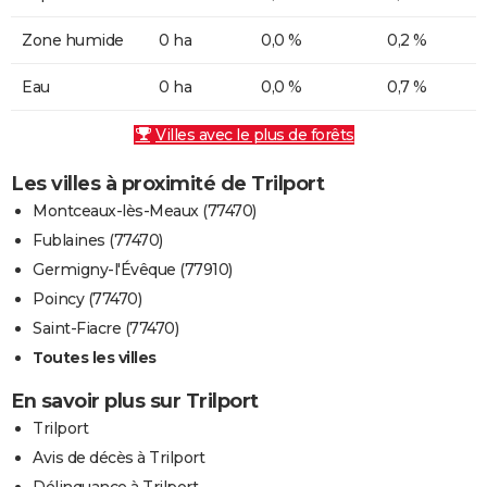
Zone humide
0 ha
0,0 %
0,2 %
Eau
0 ha
0,0 %
0,7 %
Villes avec le plus de forêts
Les villes à proximité de Trilport
Montceaux-lès-Meaux (77470)
Fublaines (77470)
Germigny-l'Évêque (77910)
Poincy (77470)
Saint-Fiacre (77470)
Toutes les villes
En savoir plus sur Trilport
Trilport
Avis de décès à Trilport
Délinquance à Trilport