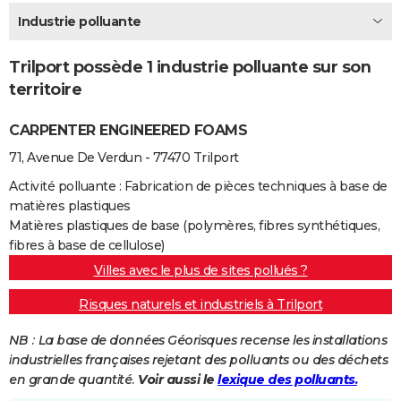
City break
Voyage de noces
Climat
Destinations
Voyage nature
Forum
+
Industrie polluante
PHOTO
GUIDES D'ACHAT
Trilport possède 1 industrie polluante sur son
territoire
BONS PLANS
CARPENTER ENGINEERED FOAMS
CARTE DE VOEUX
71, Avenue De Verdun - 77470 Trilport
Carte Bonne année
Carte Pâques
Carte de Noël
Carte Saint-Valentin
Carte d'anniversaire
DICTIONNAIRE
Activité polluante : Fabrication de pièces techniques à base de
Biographies
Expressions
Dictionnaire
Citations
Proverbes
PROGRAMME TV
matières plastiques
Matières plastiques de base (polymères, fibres synthétiques,
COPAINS D'AVANT
fibres à base de cellulose)
Villes avec le plus de sites pollués ?
Se connecter
Collèges
Universités
Service militaire
S'inscrire
Lycées
Primaires
Entreprises
Avis de recherche
AVIS DE DÉCÈS
Risques naturels et industriels à Trilport
FORUM
NB : La base de données Géorisques recense les installations
Lifestyle
Sport
Television
Cinema
Bricolage
Culture
Auto
Voyage
industrielles françaises rejetant des polluants ou des déchets
en grande quantité.
Voir aussi le
lexique des polluants.