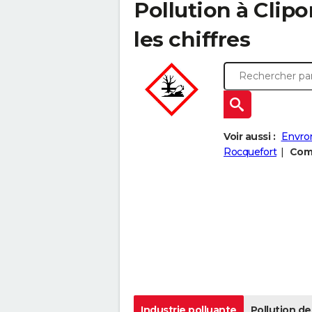
Pollution à Clipo
les chiffres
Voir aussi :
Envron
Rocquefort
Comp
Industrie polluante
Pollution de 