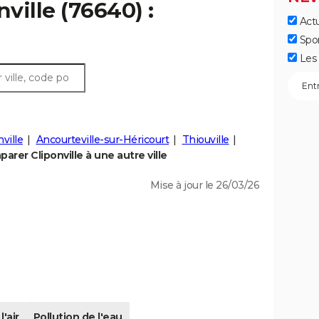
nville (76640) :
Actu
Spo
Les 
ville
Ancourteville-sur-Héricourt
Thiouville
arer Cliponville à une autre ville
Mise à jour le 26/03/26
l'air
Pollution de l'eau