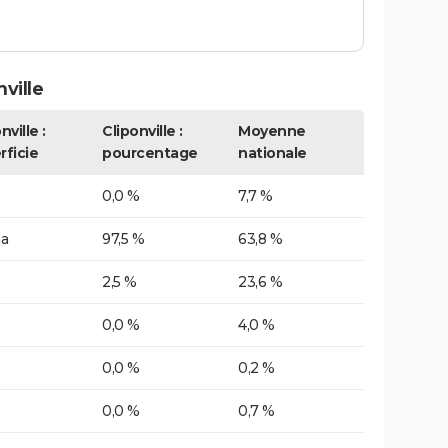
ville
nville :
Cliponville :
Moyenne
rficie
pourcentage
nationale
0,0 %
7,7 %
ha
97,5 %
63,8 %
2,5 %
23,6 %
0,0 %
4,0 %
0,0 %
0,2 %
0,0 %
0,7 %