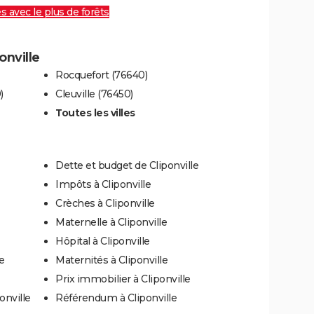
es avec le plus de forêts
onville
Rocquefort (76640)
)
Cleuville (76450)
Toutes les villes
Dette et budget de Cliponville
Impôts à Cliponville
Crèches à Cliponville
Maternelle à Cliponville
Hôpital à Cliponville
e
Maternités à Cliponville
Prix immobilier à Cliponville
onville
Référendum à Cliponville