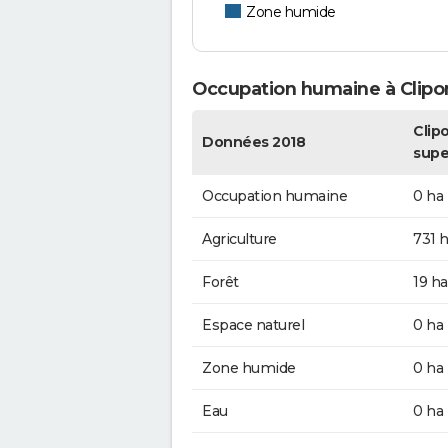
Zone humide
Occupation humaine à Clipon
Clipo
Données 2018
supe
Occupation humaine
0 ha
Agriculture
731 
Forêt
19 ha
Espace naturel
0 ha
Zone humide
0 ha
Eau
0 ha