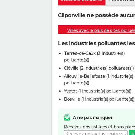
Cliponville ne possède aucun
Villes avec le plus de sites pollué
Les industries polluantes les
Terres-de-Caux (3 industrie(s)
polluante(s))
Cléville (2 industrie(s) polluante(s))
Allouville-Bellefosse (1 industrie(s)
polluante(s))
Yvetot (1 industrie(s) polluante(s))
Bosville (1 industrie(s) polluante(s))
A ne pas manquer
Recevez nos astuces et bons plans
J