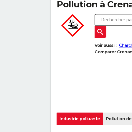
Pollution à Crena
Voir aussi :
Charch
Comparer Crenans 
Industrie polluante
Pollution de 