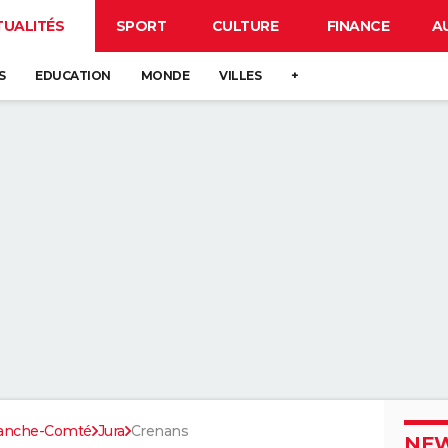
TUALITÉS
SPORT
CULTURE
FINANCE
A
S
EDUCATION
MONDE
VILLES
+
ranche-Comté
Jura
Crenans
NEW