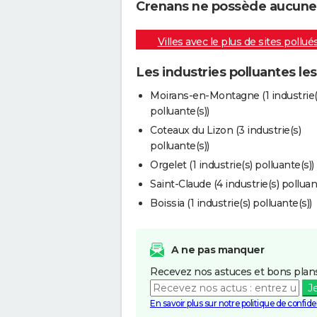
Crenans ne possède aucune in
Villes avec le plus de sites pollué
Les industries polluantes le
Moirans-en-Montagne (1 industrie(
polluante(s))
Coteaux du Lizon (3 industrie(s)
polluante(s))
Orgelet (1 industrie(s) polluante(s))
Saint-Claude (4 industrie(s) polluan
Boissia (1 industrie(s) polluante(s))
A ne pas manquer
Recevez nos astuces et bons plans
J
En savoir plus sur notre politique de confiden