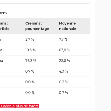
ans
ans :
Crenans :
Moyenne
rficie
pourcentage
nationale
a
3,7 %
7,7 %
ha
19,3 %
63,8 %
ha
76,3 %
23,6 %
0,7 %
4,0 %
0,0 %
0,2 %
0,0 %
0,7 %
es avec le plus de forêts