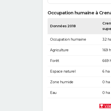
Occupation humaine à Cren
Cren
Données 2018
supe
Occupation humaine
32 h
Agriculture
169 
Forêt
669 
Espace naturel
6 ha
Zone humide
0 ha
Eau
0 ha
Vill