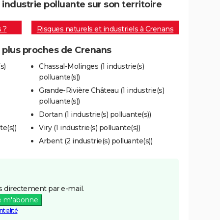
dustrie polluante sur son territoire
s ?
Risques naturels et industriels à Crenans
s plus proches de Crenans
s)
Chassal-Molinges (1 industrie(s)
polluante(s))
Grande-Rivière Château (1 industrie(s)
polluante(s))
Dortan (1 industrie(s) polluante(s))
te(s))
Viry (1 industrie(s) polluante(s))
Arbent (2 industrie(s) polluante(s))
 directement par e-mail.
e m'abonne
tialité