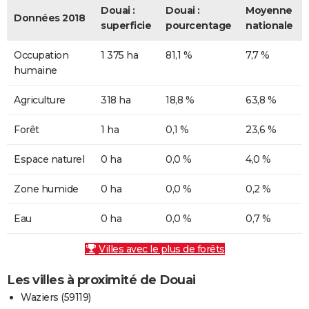
Douai :
Douai :
Moyenne
Données 2018
superficie
pourcentage
nationale
Occupation
1 375 ha
81,1 %
7,7 %
humaine
Agriculture
318 ha
18,8 %
63,8 %
Forêt
1 ha
0,1 %
23,6 %
Espace naturel
0 ha
0,0 %
4,0 %
Zone humide
0 ha
0,0 %
0,2 %
Eau
0 ha
0,0 %
0,7 %
Villes avec le plus de forêts
Les villes à proximité de Douai
Waziers (59119)