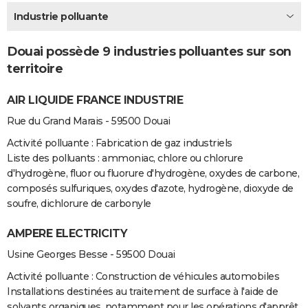
City break
Voyage de noces
Climat
Destinations
Voyage nature
Forum
+
Industrie polluante
PHOTO
GUIDES D'ACHAT
Douai possède 9 industries polluantes sur son
territoire
BONS PLANS
AIR LIQUIDE FRANCE INDUSTRIE
CARTE DE VOEUX
Rue du Grand Marais - 59500 Douai
Carte Bonne année
Carte Pâques
Carte de Noël
Carte Saint-Valentin
Carte d'anniversaire
DICTIONNAIRE
Activité polluante : Fabrication de gaz industriels
Biographies
Expressions
Dictionnaire
Citations
Proverbes
PROGRAMME TV
Liste des polluants : ammoniac, chlore ou chlorure
d'hydrogène, fluor ou fluorure d'hydrogène, oxydes de carbone,
COPAINS D'AVANT
composés sulfuriques, oxydes d'azote, hydrogène, dioxyde de
soufre, dichlorure de carbonyle
Se connecter
Collèges
Universités
Service militaire
S'inscrire
Lycées
Primaires
Entreprises
Avis de recherche
AVIS DE DÉCÈS
AMPERE ELECTRICITY
FORUM
Usine Georges Besse - 59500 Douai
Lifestyle
Sport
Television
Cinema
Bricolage
Culture
Auto
Voyage
Activité polluante : Construction de véhicules automobiles
Installations destinées au traitement de surface à l'aide de
solvants organiques, notamment pour les opérations d'apprêt,