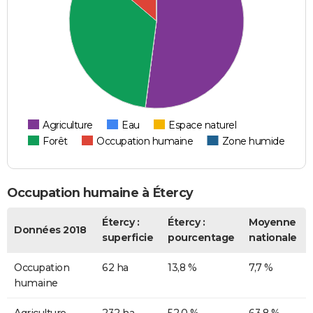
Agriculture
Eau
Espace naturel
Forêt
Occupation humaine
Zone humide
Occupation humaine à Étercy
Étercy :
Étercy :
Moyenne
Données 2018
superficie
pourcentage
nationale
Occupation
62 ha
13,8 %
7,7 %
humaine
Agriculture
232 ha
52,0 %
63,8 %