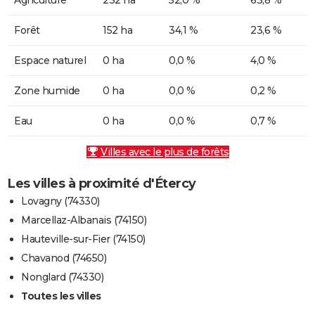
Forêt
152 ha
34,1 %
23,6 %
Espace naturel
0 ha
0,0 %
4,0 %
Zone humide
0 ha
0,0 %
0,2 %
Eau
0 ha
0,0 %
0,7 %
Villes avec le plus de forêts
Les villes à proximité d'Étercy
Lovagny (74330)
Marcellaz-Albanais (74150)
Hauteville-sur-Fier (74150)
Chavanod (74650)
Nonglard (74330)
Toutes les villes