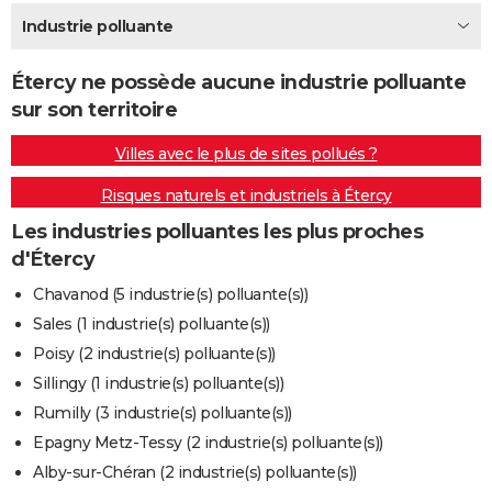
City break
Voyage de noces
Climat
Destinations
Voyage nature
Forum
+
Industrie polluante
PHOTO
GUIDES D'ACHAT
Étercy ne possède aucune industrie polluante
sur son territoire
BONS PLANS
Villes avec le plus de sites pollués ?
CARTE DE VOEUX
Risques naturels et industriels à Étercy
Carte Bonne année
Carte Pâques
Carte de Noël
Carte Saint-Valentin
Carte d'anniversaire
DICTIONNAIRE
Les industries polluantes les plus proches
Biographies
Expressions
Dictionnaire
Citations
Proverbes
PROGRAMME TV
d'Étercy
COPAINS D'AVANT
Chavanod (5 industrie(s) polluante(s))
Sales (1 industrie(s) polluante(s))
Se connecter
Collèges
Universités
Service militaire
S'inscrire
Lycées
Primaires
Entreprises
Avis de recherche
AVIS DE DÉCÈS
Poisy (2 industrie(s) polluante(s))
FORUM
Sillingy (1 industrie(s) polluante(s))
Rumilly (3 industrie(s) polluante(s))
Lifestyle
Sport
Television
Cinema
Bricolage
Culture
Auto
Voyage
Epagny Metz-Tessy (2 industrie(s) polluante(s))
Alby-sur-Chéran (2 industrie(s) polluante(s))