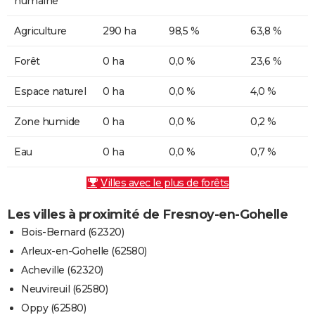
humaine
Agriculture
290 ha
98,5 %
63,8 %
Forêt
0 ha
0,0 %
23,6 %
Espace naturel
0 ha
0,0 %
4,0 %
Zone humide
0 ha
0,0 %
0,2 %
Eau
0 ha
0,0 %
0,7 %
Villes avec le plus de forêts
Les villes à proximité de Fresnoy-en-Gohelle
Bois-Bernard (62320)
Arleux-en-Gohelle (62580)
Acheville (62320)
Neuvireuil (62580)
Oppy (62580)