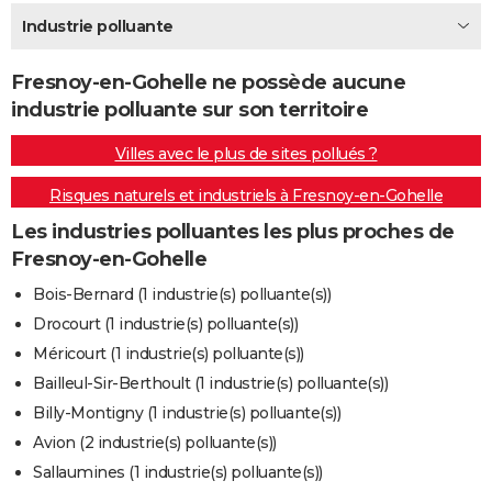
City break
Voyage de noces
Climat
Destinations
Voyage nature
Forum
+
Industrie polluante
PHOTO
GUIDES D'ACHAT
Fresnoy-en-Gohelle ne possède aucune
industrie polluante sur son territoire
BONS PLANS
Villes avec le plus de sites pollués ?
CARTE DE VOEUX
Risques naturels et industriels à Fresnoy-en-Gohelle
Carte Bonne année
Carte Pâques
Carte de Noël
Carte Saint-Valentin
Carte d'anniversaire
DICTIONNAIRE
Les industries polluantes les plus proches de
Biographies
Expressions
Dictionnaire
Citations
Proverbes
PROGRAMME TV
Fresnoy-en-Gohelle
COPAINS D'AVANT
Bois-Bernard (1 industrie(s) polluante(s))
Drocourt (1 industrie(s) polluante(s))
Se connecter
Collèges
Universités
Service militaire
S'inscrire
Lycées
Primaires
Entreprises
Avis de recherche
AVIS DE DÉCÈS
Méricourt (1 industrie(s) polluante(s))
FORUM
Bailleul-Sir-Berthoult (1 industrie(s) polluante(s))
Billy-Montigny (1 industrie(s) polluante(s))
Lifestyle
Sport
Television
Cinema
Bricolage
Culture
Auto
Voyage
Avion (2 industrie(s) polluante(s))
Sallaumines (1 industrie(s) polluante(s))