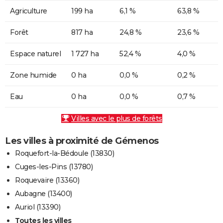
Agriculture
199 ha
6,1 %
63,8 %
Forêt
817 ha
24,8 %
23,6 %
Espace naturel
1 727 ha
52,4 %
4,0 %
Zone humide
0 ha
0,0 %
0,2 %
Eau
0 ha
0,0 %
0,7 %
Villes avec le plus de forêts
Les villes à proximité de Gémenos
Roquefort-la-Bédoule (13830)
Cuges-les-Pins (13780)
Roquevaire (13360)
Aubagne (13400)
Auriol (13390)
Toutes les villes