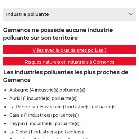
City break
Voyage de noces
Climat
Destinations
Voyage nature
Forum
+
PHOTO
Industrie polluante
GUIDES D'ACHAT
Gémenos ne possède aucune industrie
BONS PLANS
polluante sur son territoire
CARTE DE VOEUX
Villes avec le plus de sites pollués ?
Carte Bonne année
Carte Pâques
Carte de Noël
Carte Saint-Valentin
Carte d'anniversaire
DICTIONNAIRE
Risques naturels et industriels à Gémenos
Biographies
Expressions
Dictionnaire
Citations
Proverbes
PROGRAMME TV
Les industries polluantes les plus proches de
Gémenos
COPAINS D'AVANT
Aubagne (4 industrie(s) polluante(s))
Se connecter
Collèges
Universités
Service militaire
S'inscrire
Lycées
Primaires
Entreprises
Avis de recherche
AVIS DE DÉCÈS
Auriol (1 industrie(s) polluante(s))
La Penne-sur-Huveaune (1 industrie(s) polluante(s))
FORUM
Cassis (1 industrie(s) polluante(s))
Lifestyle
Sport
Television
Cinema
Bricolage
Culture
Auto
Voyage
Peypin (1 industrie(s) polluante(s))
La Ciotat (1 industrie(s) polluante(s))