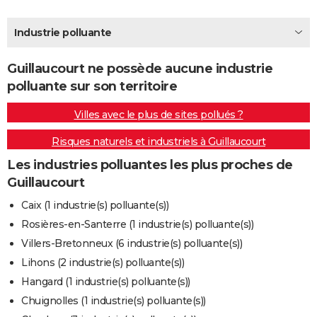
City break
Voyage de noces
Climat
Destinations
Voyage nature
Forum
+
PHOTO
Industrie polluante
GUIDES D'ACHAT
Guillaucourt ne possède aucune industrie
BONS PLANS
polluante sur son territoire
CARTE DE VOEUX
Villes avec le plus de sites pollués ?
Carte Bonne année
Carte Pâques
Carte de Noël
Carte Saint-Valentin
Carte d'anniversaire
DICTIONNAIRE
Risques naturels et industriels à Guillaucourt
Biographies
Expressions
Dictionnaire
Citations
Proverbes
PROGRAMME TV
Les industries polluantes les plus proches de
Guillaucourt
COPAINS D'AVANT
Caix (1 industrie(s) polluante(s))
Se connecter
Collèges
Universités
Service militaire
S'inscrire
Lycées
Primaires
Entreprises
Avis de recherche
AVIS DE DÉCÈS
Rosières-en-Santerre (1 industrie(s) polluante(s))
Villers-Bretonneux (6 industrie(s) polluante(s))
FORUM
Lihons (2 industrie(s) polluante(s))
Lifestyle
Sport
Television
Cinema
Bricolage
Culture
Auto
Voyage
Hangard (1 industrie(s) polluante(s))
Chuignolles (1 industrie(s) polluante(s))