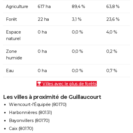
Agriculture
617 ha
89,4 %
63,8 %
Forêt
22 ha
3,1 %
23,6 %
Espace
0 ha
0,0 %
4,0 %
naturel
Zone
0 ha
0,0 %
0,2 %
humide
Eau
0 ha
0,0 %
0,7 %
Villes avec le plus de forêts
Les villes à proximité de Guillaucourt
Wiencourt-l'Équipée (80170)
Harbonnières (80131)
Bayonvillers (80170)
Caix (80170)