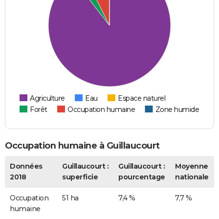
Agriculture
Eau
Espace naturel
Forêt
Occupation humaine
Zone humide
Occupation humaine à Guillaucourt
Données
Guillaucourt :
Guillaucourt :
Moyenne
2018
superficie
pourcentage
nationale
Occupation
51 ha
7,4 %
7,7 %
humaine