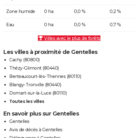
Zone humide
0 ha
0,0 %
0,2 %
Eau
0 ha
0,0 %
0,7 %
Villes avec le plus de forêts
Les villes à proximité de Gentelles
Cachy (80800)
Thézy-Glimont (80440)
Berteaucourt-lès-Thennes (80110)
Blangy-Tronville (80440)
Domart-sur-la-Luce (80110)
Toutes les villes
En savoir plus sur Gentelles
Gentelles
Avis de décès à Gentelles
Délinquance à Gentelles