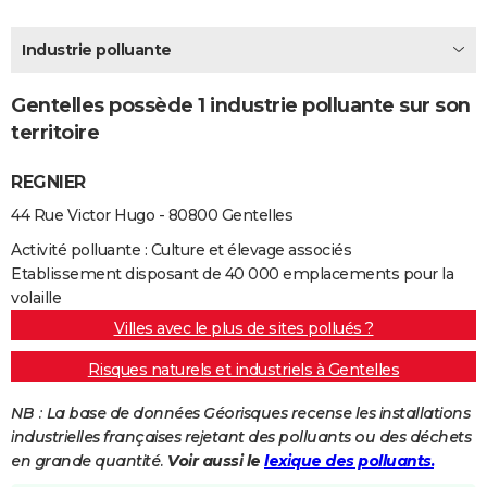
City break
Voyage de noces
Climat
Destinations
Voyage nature
Forum
+
PHOTO
Industrie polluante
GUIDES D'ACHAT
Gentelles possède 1 industrie polluante sur son
BONS PLANS
territoire
CARTE DE VOEUX
REGNIER
Carte Bonne année
Carte Pâques
Carte de Noël
Carte Saint-Valentin
Carte d'anniversaire
DICTIONNAIRE
44 Rue Victor Hugo - 80800 Gentelles
Biographies
Expressions
Dictionnaire
Citations
Proverbes
PROGRAMME TV
Activité polluante : Culture et élevage associés
Etablissement disposant de 40 000 emplacements pour la
COPAINS D'AVANT
volaille
Villes avec le plus de sites pollués ?
Se connecter
Collèges
Universités
Service militaire
S'inscrire
Lycées
Primaires
Entreprises
Avis de recherche
AVIS DE DÉCÈS
Risques naturels et industriels à Gentelles
FORUM
NB : La base de données Géorisques recense les installations
Lifestyle
Sport
Television
Cinema
Bricolage
Culture
Auto
Voyage
industrielles françaises rejetant des polluants ou des déchets
en grande quantité.
Voir aussi le
lexique des polluants.