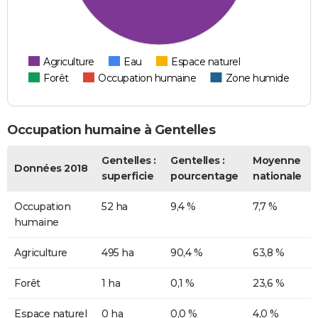
Agriculture
Eau
Espace naturel
Forêt
Occupation humaine
Zone humide
Occupation humaine à Gentelles
Gentelles :
Gentelles :
Moyenne
Données 2018
superficie
pourcentage
nationale
Occupation
52 ha
9,4 %
7,7 %
humaine
Agriculture
495 ha
90,4 %
63,8 %
Forêt
1 ha
0,1 %
23,6 %
Espace naturel
0 ha
0,0 %
4,0 %