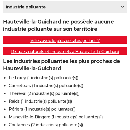
City break
Voyage de noces
Climat
Destinations
Voyage nature
Forum
+
Industrie polluante
PHOTO
GUIDES D'ACHAT
Hauteville-la-Guichard ne possède aucune
industrie polluante sur son territoire
BONS PLANS
Villes avec le plus de sites pollués ?
CARTE DE VOEUX
Risques naturels et industriels à Hauteville-la-Guichard
Carte Bonne année
Carte Pâques
Carte de Noël
Carte Saint-Valentin
Carte d'anniversaire
DICTIONNAIRE
Les industries polluantes les plus proches de
Biographies
Expressions
Dictionnaire
Citations
Proverbes
PROGRAMME TV
Hauteville-la-Guichard
COPAINS D'AVANT
Le Lorey (1 industrie(s) polluante(s))
Cametours (1 industrie(s) polluante(s))
Se connecter
Collèges
Universités
Service militaire
S'inscrire
Lycées
Primaires
Entreprises
Avis de recherche
AVIS DE DÉCÈS
Thèreval (2 industrie(s) polluante(s))
FORUM
Raids (1 industrie(s) polluante(s))
Périers (1 industrie(s) polluante(s))
Lifestyle
Sport
Television
Cinema
Bricolage
Culture
Auto
Voyage
Muneville-le-Bingard (1 industrie(s) polluante(s))
Coutances (2 industrie(s) polluante(s))