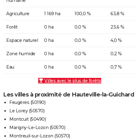
humaine
Agriculture
1 169 ha
100,0 %
63,8 %
Forêt
0 ha
0,0 %
23,6 %
Espace naturel
0 ha
0,0 %
4,0 %
Zone humide
0 ha
0,0 %
0,2 %
Eau
0 ha
0,0 %
0,7 %
Villes avec le plus de forêts
Les villes à proximité de Hauteville-la-Guichard
Feugères (50190)
Le Lorey (50570)
Montcuit (50490)
Marigny-Le-Lozon (50570)
Montreuil-sur-Lozon (50570)