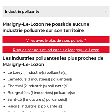
City break
Voyage de noces
Climat
Destinations
Voyage nature
Forum
+
PHOTO
Industrie polluante
GUIDES D'ACHAT
Marigny-Le-Lozon ne possède aucune
BONS PLANS
industrie polluante sur son territoire
CARTE DE VOEUX
Villes avec le plus de sites pollués ?
Carte Bonne année
Carte Pâques
Carte de Noël
Carte Saint-Valentin
Carte d'anniversaire
DICTIONNAIRE
Risques naturels et industriels à Marigny-Le-Lozon
Biographies
Expressions
Dictionnaire
Citations
Proverbes
PROGRAMME TV
Les industries polluantes les plus proches de
Marigny-Le-Lozon
COPAINS D'AVANT
Le Lorey (1 industrie(s) polluante(s))
Se connecter
Collèges
Universités
Service militaire
S'inscrire
Lycées
Primaires
Entreprises
Avis de recherche
AVIS DE DÉCÈS
Cametours (1 industrie(s) polluante(s))
Thèreval (2 industrie(s) polluante(s))
FORUM
Bourgvallées (1 industrie(s) polluante(s))
Lifestyle
Sport
Television
Cinema
Bricolage
Culture
Auto
Voyage
Saint-Lô (1 industrie(s) polluante(s))
Raids (1 industrie(s) polluante(s))