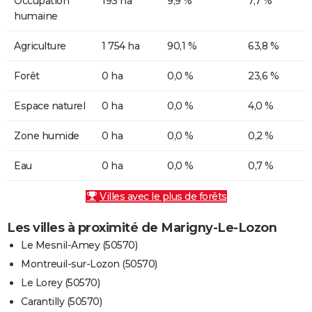
Occupation
193 ha
9,9 %
7,7 %
humaine
Agriculture
1 754 ha
90,1 %
63,8 %
Forêt
0 ha
0,0 %
23,6 %
Espace naturel
0 ha
0,0 %
4,0 %
Zone humide
0 ha
0,0 %
0,2 %
Eau
0 ha
0,0 %
0,7 %
Villes avec le plus de forêts
Les villes à proximité de Marigny-Le-Lozon
Le Mesnil-Amey (50570)
Montreuil-sur-Lozon (50570)
Le Lorey (50570)
Carantilly (50570)