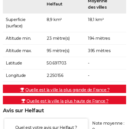
Moyenne
Helfaut
des villes
Superficie
8,9 km²
18,1 km²
(surface)
Altitude min.
23 mètre(s)
194 mètres
Altitude max.
95 mètre(s)
395 mètres
Latitude
50.691703
-
Longitude
2.250156
-
Quelle est la ville la plus grande de France ?
Quelle est la ville la plus haute de France ?
Avis sur Helfaut
Note moyenne :
Quel est votre avis sur Helfaut ?