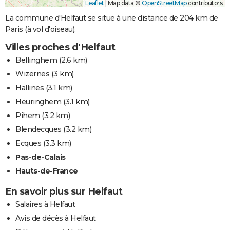
Leaflet
|
Map data ©
OpenStreetMap
contributors
La commune d'Helfaut se situe à une distance de 204 km de
Paris (à vol d'oiseau).
Villes proches d'Helfaut
Bellinghem
(2.6 km)
Wizernes
(3 km)
Hallines
(3.1 km)
Heuringhem
(3.1 km)
Pihem
(3.2 km)
Blendecques
(3.2 km)
Ecques
(3.3 km)
Pas-de-Calais
Hauts-de-France
En savoir plus sur Helfaut
Salaires à Helfaut
Avis de décès à Helfaut