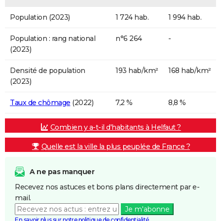
Population (2023)
1 724 hab.
1 994 hab.
Population : rang national
n°6 264
-
(2023)
Densité de population
193 hab/km²
168 hab/km²
(2023)
Taux de chômage
(2022)
7,2 %
8,8 %
Combien y a-t-il d'habitants à Helfaut ?
Quelle est la ville la plus peuplée de France ?
A ne pas manquer
Recevez nos astuces et bons plans directement par e-
mail.
Je m'abonne
En savoir plus sur notre politique de confidentialité