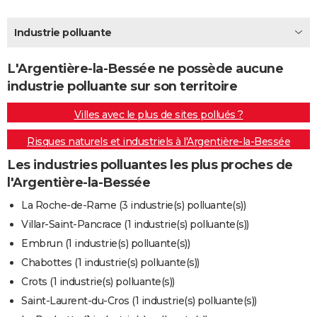
City break
Voyage de noces
Climat
Destinations
Voyage nature
Forum
+
PHOTO
Industrie polluante
GUIDES D'ACHAT
L'Argentière-la-Bessée ne possède aucune
BONS PLANS
industrie polluante sur son territoire
CARTE DE VOEUX
Villes avec le plus de sites pollués ?
Carte Bonne année
Carte Pâques
Carte de Noël
Carte Saint-Valentin
Carte d'anniversaire
DICTIONNAIRE
Risques naturels et industriels à l'Argentière-la-Bessée
Biographies
Expressions
Dictionnaire
Citations
Proverbes
PROGRAMME TV
Les industries polluantes les plus proches de
l'Argentière-la-Bessée
COPAINS D'AVANT
La Roche-de-Rame (3 industrie(s) polluante(s))
Se connecter
Collèges
Universités
Service militaire
S'inscrire
Lycées
Primaires
Entreprises
Avis de recherche
AVIS DE DÉCÈS
Villar-Saint-Pancrace (1 industrie(s) polluante(s))
Embrun (1 industrie(s) polluante(s))
FORUM
Chabottes (1 industrie(s) polluante(s))
Lifestyle
Sport
Television
Cinema
Bricolage
Culture
Auto
Voyage
Crots (1 industrie(s) polluante(s))
Saint-Laurent-du-Cros (1 industrie(s) polluante(s))