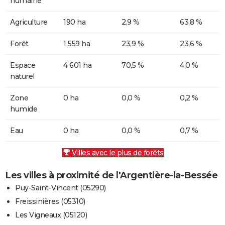
humaine
Agriculture
190 ha
2,9 %
63,8 %
Forêt
1 559 ha
23,9 %
23,6 %
Espace
4 601 ha
70,5 %
4,0 %
naturel
Zone
0 ha
0,0 %
0,2 %
humide
Eau
0 ha
0,0 %
0,7 %
Villes avec le plus de forêts
Les villes à proximité de l'Argentière-la-Bessée
Puy-Saint-Vincent (05290)
Freissinières (05310)
Les Vigneaux (05120)