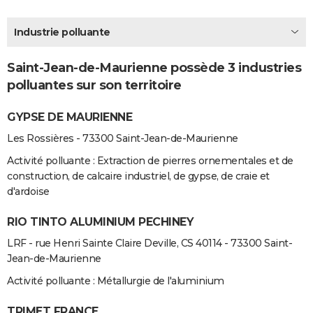
City break
Voyage de noces
Climat
Destinations
Voyage nature
Forum
+
PHOTO
Industrie polluante
GUIDES D'ACHAT
Saint-Jean-de-Maurienne possède 3 industries
BONS PLANS
polluantes sur son territoire
CARTE DE VOEUX
GYPSE DE MAURIENNE
Carte Bonne année
Carte Pâques
Carte de Noël
Carte Saint-Valentin
Carte d'anniversaire
DICTIONNAIRE
Les Rossières - 73300 Saint-Jean-de-Maurienne
Biographies
Expressions
Dictionnaire
Citations
Proverbes
PROGRAMME TV
Activité polluante : Extraction de pierres ornementales et de
construction, de calcaire industriel, de gypse, de craie et
COPAINS D'AVANT
d'ardoise
Se connecter
Collèges
Universités
Service militaire
S'inscrire
Lycées
Primaires
Entreprises
Avis de recherche
AVIS DE DÉCÈS
RIO TINTO ALUMINIUM PECHINEY
LRF - rue Henri Sainte Claire Deville, CS 40114 - 73300 Saint-
FORUM
Jean-de-Maurienne
Lifestyle
Sport
Television
Cinema
Bricolage
Culture
Auto
Voyage
Activité polluante : Métallurgie de l'aluminium
TRIMET FRANCE