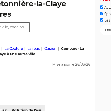
etonnière-la-Claye
Actu
fres
Spo
Les 
La Couture
Lairoux
Curzon
Comparer La
aye à une autre ville
Mise à jour le 26/03/26
l'air
Pollution de l'eau