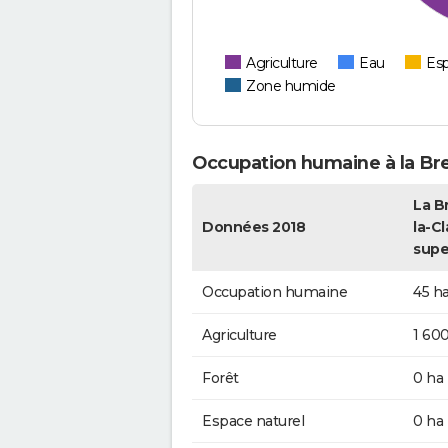
Agriculture
Eau
Esp
Zone humide
Occupation humaine à la Bre
La B
Données 2018
la-Cl
supe
Occupation humaine
45 h
Agriculture
1 60
Forêt
0 ha
Espace naturel
0 ha