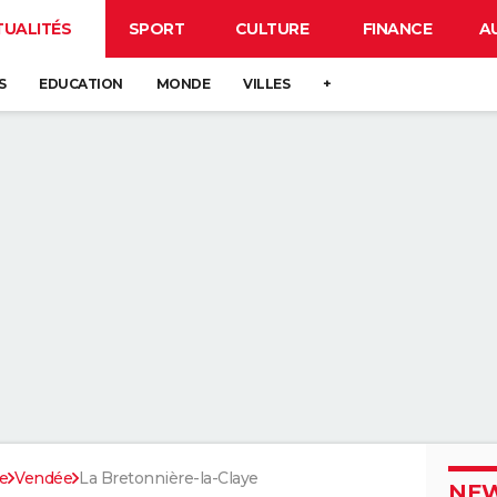
TUALITÉS
SPORT
CULTURE
FINANCE
A
S
EDUCATION
MONDE
VILLES
+
re
Vendée
La Bretonnière-la-Claye
NEW