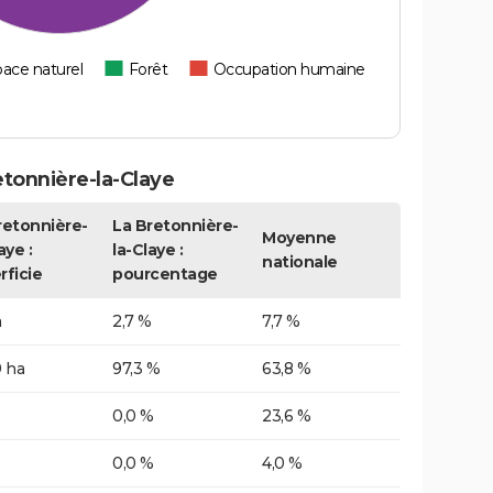
ace naturel
Forêt
Occupation humaine
tonnière-la-Claye
retonnière-
La Bretonnière-
Moyenne
aye :
la-Claye :
nationale
rficie
pourcentage
a
2,7 %
7,7 %
0 ha
97,3 %
63,8 %
0,0 %
23,6 %
0,0 %
4,0 %