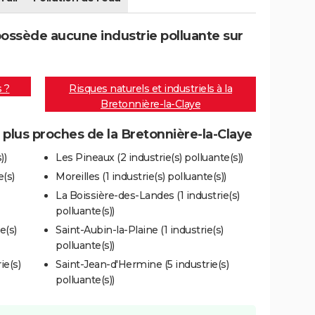
possède aucune industrie polluante sur
s ?
Risques naturels et industriels à la
Bretonnière-la-Claye
s plus proches de la Bretonnière-la-Claye
))
Les Pineaux (2 industrie(s) polluante(s))
e(s)
Moreilles (1 industrie(s) polluante(s))
La Boissière-des-Landes (1 industrie(s)
polluante(s))
e(s)
Saint-Aubin-la-Plaine (1 industrie(s)
polluante(s))
ie(s)
Saint-Jean-d'Hermine (5 industrie(s)
polluante(s))