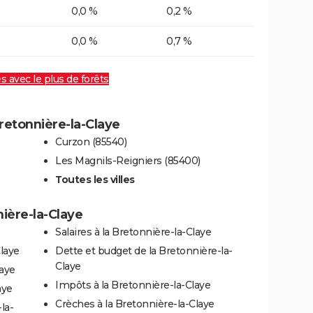
0,0 %
0,2 %
0,0 %
0,7 %
es avec le plus de forêts
Bretonnière-la-Claye
Curzon (85540)
Les Magnils-Reigniers (85400)
Toutes les villes
nière-la-Claye
Salaires à la Bretonnière-la-Claye
Claye
Dette et budget de la Bretonnière-la-
Claye
laye
Impôts à la Bretonnière-la-Claye
aye
Crèches à la Bretonnière-la-Claye
la-