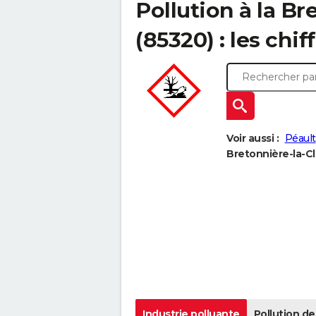
Pollution à la Br
(85320) : les chif
Voir aussi :
Péault
Bretonnière-la-Cl
Industrie polluante
Pollution de 