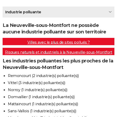
City break
Voyage de noces
Climat
Destinations
Voyage nature
Forum
+
PHOTO
Industrie polluante
GUIDES D'ACHAT
La Neuveville-sous-Montfort ne possède
BONS PLANS
aucune industrie polluante sur son territoire
CARTE DE VOEUX
Villes avec le plus de sites pollués ?
Carte Bonne année
Carte Pâques
Carte de Noël
Carte Saint-Valentin
Carte d'anniversaire
DICTIONNAIRE
Risques naturels et industriels à la Neuveville-sous-Montfort
Biographies
Expressions
Dictionnaire
Citations
Proverbes
PROGRAMME TV
Les industries polluantes les plus proches de la
Neuveville-sous-Montfort
COPAINS D'AVANT
Remoncourt (2 industrie(s) polluante(s))
Se connecter
Collèges
Universités
Service militaire
S'inscrire
Lycées
Primaires
Entreprises
Avis de recherche
AVIS DE DÉCÈS
Vittel (3 industrie(s) polluante(s))
Norroy (1 industrie(s) polluante(s))
FORUM
Domvallier (1 industrie(s) polluante(s))
Lifestyle
Sport
Television
Cinema
Bricolage
Culture
Auto
Voyage
Mattaincourt (1 industrie(s) polluante(s))
Sans-Vallois (1 industrie(s) polluante(s))