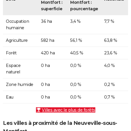
Montfort :
Montfort :
superficie
pourcentage
Occupation
36 ha
3,4 %
7,7 %
humaine
Agriculture
582 ha
56,1 %
63,8 %
Forêt
420 ha
40,5 %
23,6 %
Espace
0 ha
0,0 %
4,0 %
naturel
Zone humide
0 ha
0,0 %
0,2 %
Eau
0 ha
0,0 %
0,7 %
Villes avec le plus de forêts
Les villes à proximité de la Neuveville-sous-