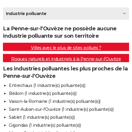
City break
Voyage de noces
Climat
Destinations
Voyage nature
Forum
+
PHOTO
Industrie polluante
GUIDES D'ACHAT
La Penne-sur-l'Ouvèze ne possède aucune
BONS PLANS
industrie polluante sur son territoire
CARTE DE VOEUX
Villes avec le plus de sites pollués ?
Carte Bonne année
Carte Pâques
Carte de Noël
Carte Saint-Valentin
Carte d'anniversaire
DICTIONNAIRE
Risques naturels et industriels à la Penne-sur-l'Ouvèze
Biographies
Expressions
Dictionnaire
Citations
Proverbes
PROGRAMME TV
Les industries polluantes les plus proches de la
Penne-sur-l'Ouvèze
COPAINS D'AVANT
Entrechaux (1 industrie(s) polluante(s))
Se connecter
Collèges
Universités
Service militaire
S'inscrire
Lycées
Primaires
Entreprises
Avis de recherche
AVIS DE DÉCÈS
Bédoin (1 industrie(s) polluante(s))
Vaison-la-Romaine (1 industrie(s) polluante(s))
FORUM
Saint-Auban-sur-l'Ouvèze (1 industrie(s) polluante(s))
Lifestyle
Sport
Television
Cinema
Bricolage
Culture
Auto
Voyage
Sablet (1 industrie(s) polluante(s))
Gigondas (1 industrie(s) polluante(s))