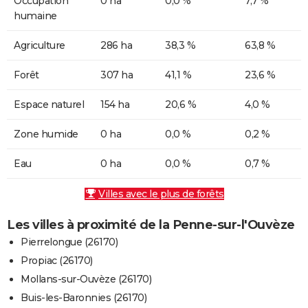
Occupation
0 ha
0,0 %
7,7 %
humaine
Agriculture
286 ha
38,3 %
63,8 %
Forêt
307 ha
41,1 %
23,6 %
Espace naturel
154 ha
20,6 %
4,0 %
Zone humide
0 ha
0,0 %
0,2 %
Eau
0 ha
0,0 %
0,7 %
Villes avec le plus de forêts
Les villes à proximité de la Penne-sur-l'Ouvèze
Pierrelongue (26170)
Propiac (26170)
Mollans-sur-Ouvèze (26170)
Buis-les-Baronnies (26170)