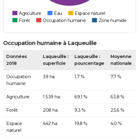
Agriculture
Eau
Espace naturel
Forêt
Occupation humaine
Zone humide
Occupation humaine à Laqueuille
Données
Laqueuille :
Laqueuille :
Moyenne
2018
superficie
pourcentage
nationale
Occupation
39 ha
1,7 %
7,7 %
humaine
Agriculture
1 539 ha
69,1 %
63,8 %
Forêt
208 ha
9,3 %
23,6 %
Espace
442 ha
19,8 %
4,0 %
naturel