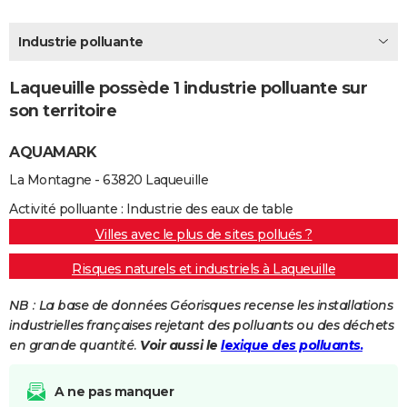
City break
Voyage de noces
Climat
Destinations
Voyage nature
Forum
+
PHOTO
Industrie polluante
GUIDES D'ACHAT
Laqueuille possède 1 industrie polluante sur
BONS PLANS
son territoire
CARTE DE VOEUX
AQUAMARK
Carte Bonne année
Carte Pâques
Carte de Noël
Carte Saint-Valentin
Carte d'anniversaire
DICTIONNAIRE
La Montagne - 63820 Laqueuille
Biographies
Expressions
Dictionnaire
Citations
Proverbes
PROGRAMME TV
Activité polluante : Industrie des eaux de table
Villes avec le plus de sites pollués ?
COPAINS D'AVANT
Risques naturels et industriels à Laqueuille
Se connecter
Collèges
Universités
Service militaire
S'inscrire
Lycées
Primaires
Entreprises
Avis de recherche
AVIS DE DÉCÈS
NB : La base de données Géorisques recense les installations
FORUM
industrielles françaises rejetant des polluants ou des déchets
en grande quantité.
Voir aussi le
lexique des polluants.
Lifestyle
Sport
Television
Cinema
Bricolage
Culture
Auto
Voyage
A ne pas manquer