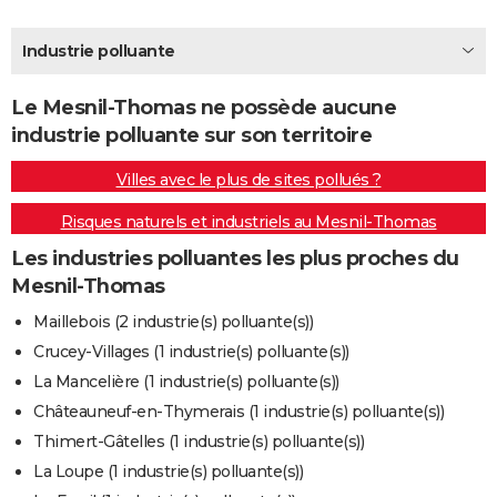
City break
Voyage de noces
Climat
Destinations
Voyage nature
Forum
+
PHOTO
Industrie polluante
GUIDES D'ACHAT
Le Mesnil-Thomas ne possède aucune
BONS PLANS
industrie polluante sur son territoire
CARTE DE VOEUX
Villes avec le plus de sites pollués ?
Carte Bonne année
Carte Pâques
Carte de Noël
Carte Saint-Valentin
Carte d'anniversaire
DICTIONNAIRE
Risques naturels et industriels au Mesnil-Thomas
Biographies
Expressions
Dictionnaire
Citations
Proverbes
PROGRAMME TV
Les industries polluantes les plus proches du
Mesnil-Thomas
COPAINS D'AVANT
Maillebois (2 industrie(s) polluante(s))
Se connecter
Collèges
Universités
Service militaire
S'inscrire
Lycées
Primaires
Entreprises
Avis de recherche
AVIS DE DÉCÈS
Crucey-Villages (1 industrie(s) polluante(s))
La Mancelière (1 industrie(s) polluante(s))
FORUM
Châteauneuf-en-Thymerais (1 industrie(s) polluante(s))
Lifestyle
Sport
Television
Cinema
Bricolage
Culture
Auto
Voyage
Thimert-Gâtelles (1 industrie(s) polluante(s))
La Loupe (1 industrie(s) polluante(s))