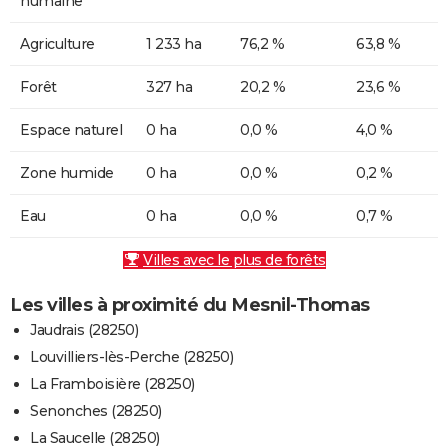
humaine
Agriculture
1 233 ha
76,2 %
63,8 %
Forêt
327 ha
20,2 %
23,6 %
Espace naturel
0 ha
0,0 %
4,0 %
Zone humide
0 ha
0,0 %
0,2 %
Eau
0 ha
0,0 %
0,7 %
Villes avec le plus de forêts
Les villes à proximité du Mesnil-Thomas
Jaudrais (28250)
Louvilliers-lès-Perche (28250)
La Framboisière (28250)
Senonches (28250)
La Saucelle (28250)