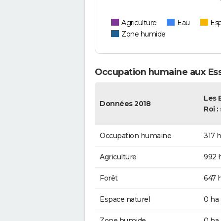
Agriculture
Eau
Esp
Zone humide
Occupation humaine aux Ess
Les E
Données 2018
Roi :
Occupation humaine
317 
Agriculture
992 
Forêt
647 
Espace naturel
0 ha
Zone humide
0 ha