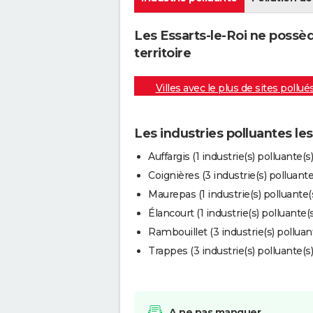
Les Essarts-le-Roi ne possè
territoire
Villes avec le plus de sites pollué
Les industries polluantes le
Auffargis (1 industrie(s) polluante(s)
Coignières (3 industrie(s) polluante
Maurepas (1 industrie(s) polluante(s
Élancourt (1 industrie(s) polluante(s
Rambouillet (3 industrie(s) polluant
Trappes (3 industrie(s) polluante(s)
A ne pas manquer