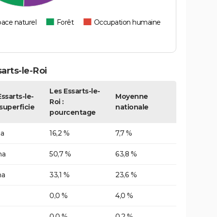
ace naturel
Forêt
Occupation humaine
arts-le-Roi
Les Essarts-le-
ssarts-le-
Moyenne
Roi :
 superficie
nationale
pourcentage
ha
16,2 %
7,7 %
ha
50,7 %
63,8 %
ha
33,1 %
23,6 %
0,0 %
4,0 %
0,0 %
0,2 %