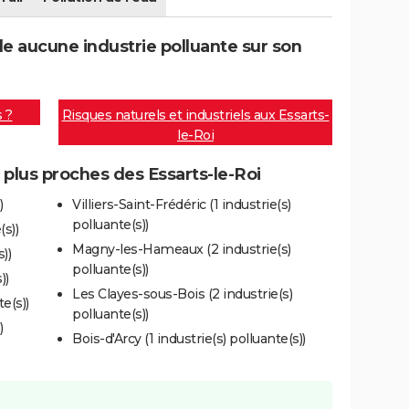
de aucune industrie polluante sur son
s ?
Risques naturels et industriels aux Essarts-
le-Roi
s plus proches des Essarts-le-Roi
)
Villiers-Saint-Frédéric (1 industrie(s)
polluante(s))
(s))
Magny-les-Hameaux (2 industrie(s)
))
polluante(s))
))
Les Clayes-sous-Bois (2 industrie(s)
e(s))
polluante(s))
)
Bois-d'Arcy (1 industrie(s) polluante(s))