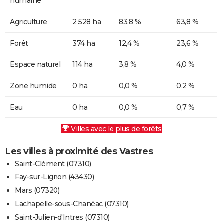
humaine
Agriculture
2 528 ha
83,8 %
63,8 %
Forêt
374 ha
12,4 %
23,6 %
Espace naturel
114 ha
3,8 %
4,0 %
Zone humide
0 ha
0,0 %
0,2 %
Eau
0 ha
0,0 %
0,7 %
Villes avec le plus de forêts
Les villes à proximité des Vastres
Saint-Clément (07310)
Fay-sur-Lignon (43430)
Mars (07320)
Lachapelle-sous-Chanéac (07310)
Saint-Julien-d'Intres (07310)