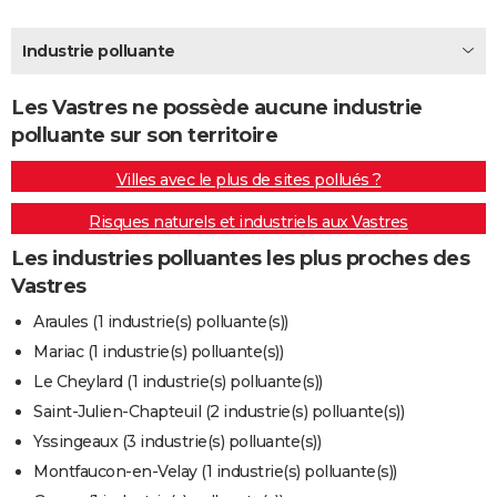
City break
Voyage de noces
Climat
Destinations
Voyage nature
Forum
+
PHOTO
Industrie polluante
GUIDES D'ACHAT
Les Vastres ne possède aucune industrie
BONS PLANS
polluante sur son territoire
CARTE DE VOEUX
Villes avec le plus de sites pollués ?
Carte Bonne année
Carte Pâques
Carte de Noël
Carte Saint-Valentin
Carte d'anniversaire
DICTIONNAIRE
Risques naturels et industriels aux Vastres
Biographies
Expressions
Dictionnaire
Citations
Proverbes
PROGRAMME TV
Les industries polluantes les plus proches des
Vastres
COPAINS D'AVANT
Araules (1 industrie(s) polluante(s))
Se connecter
Collèges
Universités
Service militaire
S'inscrire
Lycées
Primaires
Entreprises
Avis de recherche
AVIS DE DÉCÈS
Mariac (1 industrie(s) polluante(s))
Le Cheylard (1 industrie(s) polluante(s))
FORUM
Saint-Julien-Chapteuil (2 industrie(s) polluante(s))
Lifestyle
Sport
Television
Cinema
Bricolage
Culture
Auto
Voyage
Yssingeaux (3 industrie(s) polluante(s))
Montfaucon-en-Velay (1 industrie(s) polluante(s))